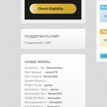
О п
x
Под
ПОДДЕРЖАТЬ САЙТ
h
Поддержать сайт
см
НОВЫЕ ФАЙЛЫ
SmartFons - Об
-
DimonVideo
Glen Hansard -
-
wizard76
IObit Driver B
-
Nemec555
System Shock 2
-
Firefox Focus:
-
gunya
Кинопоиск－филь
-
gunya
Musixmatch Dyn
-
Nemec555
GUNS UP! Mobil
-
zhenyatut
Крокодильчик С
-
zhenyatut
Day R Premium.
-
zhenyatut