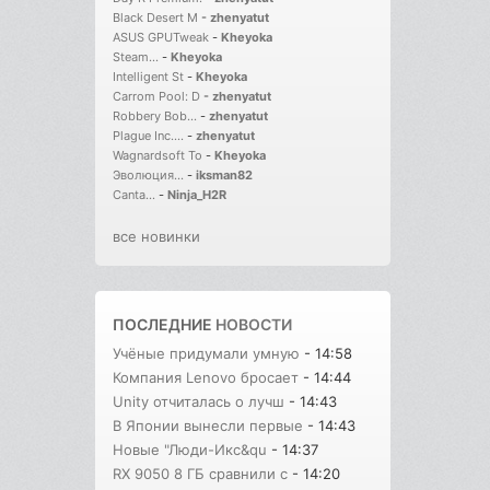
Black Desert M
-
zhenyatut
ASUS GPUTweak
-
Kheyoka
Steam...
-
Kheyoka
Intelligent St
-
Kheyoka
Carrom Pool: D
-
zhenyatut
Robbery Bob...
-
zhenyatut
Plague Inc....
-
zhenyatut
Wagnardsoft To
-
Kheyoka
Эволюция...
-
iksman82
Canta...
-
Ninja_H2R
все новинки
ПОСЛЕДНИЕ
НОВОСТИ
Учёные придумали умную
- 14:58
Компания Lenovo бросает
- 14:44
Unity отчиталась о лучш
- 14:43
В Японии вынесли первые
- 14:43
Новые "Люди-Икс&qu
- 14:37
RX 9050 8 ГБ сравнили с
- 14:20