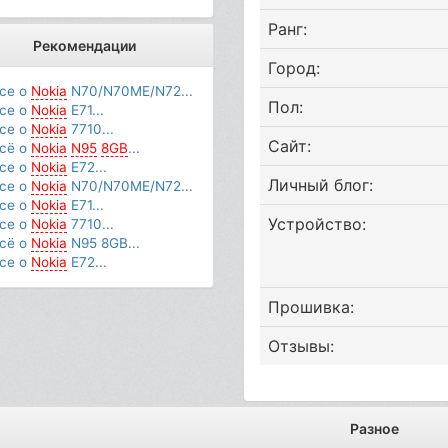
Ранг:
Рекомендации
Город:
се о
Nokia
N70/N70ME/N72...
Пол:
се о
Nokia
E71...
се о
Nokia
7710...
Сайт:
сё о
Nokia
N95
8GB
...
се о
Nokia
E72...
Личный блог:
се о
Nokia
N70/N70ME/N72...
се о
Nokia
E71...
Устройство:
се о
Nokia
7710...
сё о
Nokia
N95 8GB...
се о
Nokia
E72...
Прошивка:
Отзывы:
Разное