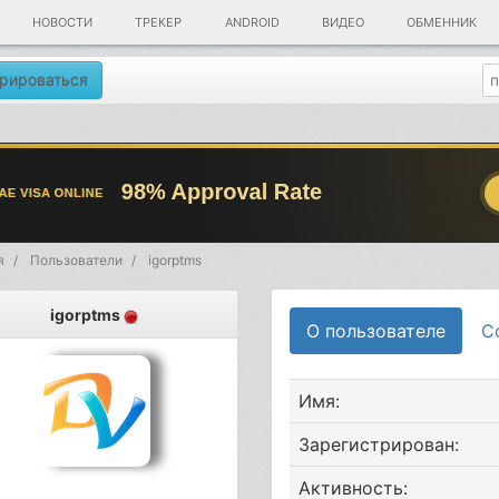
НОВОСТИ
ТРЕКЕР
ANDROID
ВИДЕО
ОБМЕННИК
рироваться
я
Пользователи
igorptms
igorptms
О пользователе
С
Имя:
Зарегистрирован:
Активность: