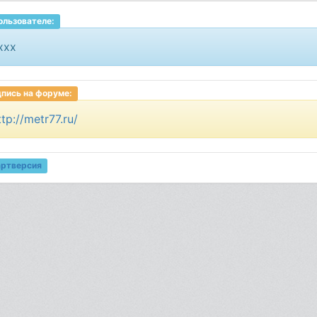
ользователе:
xxx
пись на форуме:
ttp://metr77.ru/
артверсия