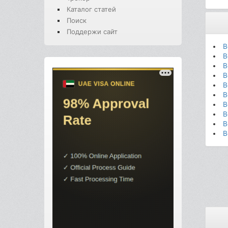
Каталог статей
Поиск
Поддержи сайт
В
В
В
В
В
В
В
В
В
В