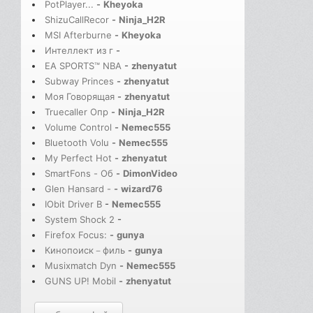
PotPlayer...
-
Kheyoka
ShizuCallRecor
-
Ninja_H2R
MSI Afterburne
-
Kheyoka
Интеллект из г
-
EA SPORTS™ NBA
-
zhenyatut
Subway Princes
-
zhenyatut
Моя Говорящая
-
zhenyatut
Truecaller Опр
-
Ninja_H2R
Volume Control
-
Nemec555
Bluetooth Volu
-
Nemec555
My Perfect Hot
-
zhenyatut
SmartFons - Об
-
DimonVideo
Glen Hansard -
-
wizard76
IObit Driver B
-
Nemec555
System Shock 2
-
Firefox Focus:
-
gunya
Кинопоиск－филь
-
gunya
Musixmatch Dyn
-
Nemec555
GUNS UP! Mobil
-
zhenyatut