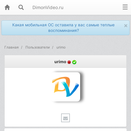
DimonVideo.ru
×
Какая мобильная ОС оставила у вас самые теплые
воспоминания?
Главная
Пользователи
urimo
urimo