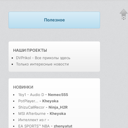
Полезное
НАШИ ПРОЕКТЫ
DVPrikol - Все приколы здесь
Только интересные новости
НОВИНКИ
1by1 - Audio D
-
Nemec555
PotPlayer...
-
Kheyoka
ShizuCallRecor
-
Ninja_H2R
MSI Afterburne
-
Kheyoka
Интеллект из г
-
EA SPORTS™ NBA
-
zhenyatut