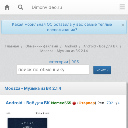
DimonVideo.ru
×
Какая мобильная ОС оставила у вас самые теплые
воспоминания?
Главная
Обменник файлами
Android
Android - Всё для ВК
Moozza - Музыка из ВК 2.1.4
категории
|
RSS
Moozza - Музыка из ВК 2.1.4
Android - Всё для ВК
Nemec555
(
Старпер
) Реп.
792
-
/
+