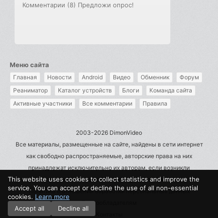
Комментарии (8)
Предложи опрос!
Меню сайта
Главная
Новости
Android
Видео
Обменник
Форум
Реаниматор
Каталог устройств
Блоги
Команда сайта
Активные участники
Все комментарии
Правила
2003-2026 DimonVideo
Все материалы, размещенные на сайте, найдены в сети интернет
как свободно распространяемые, авторские права на них
принадлежат исключительно их авторам, если возникли
This website uses cookies to collect statistics and improve the
претензии - пишите на admin@dimonvideo.ru
service. You can accept or decline the use of all non-essential
Политика в отношении обработки персональных данных
cookies.
Learn more
Правообладателям
Accept all
Decline all
Контакты