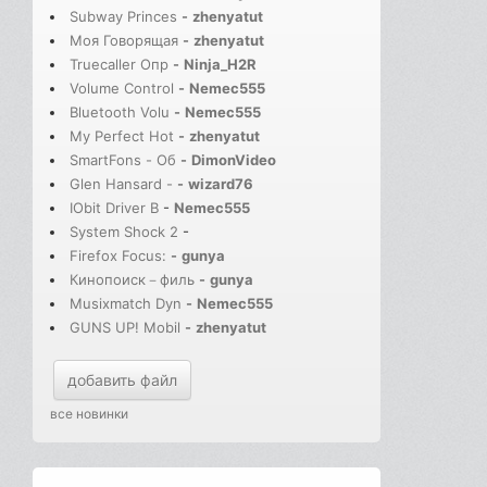
Subway Princes
-
zhenyatut
Моя Говорящая
-
zhenyatut
Truecaller Опр
-
Ninja_H2R
Volume Control
-
Nemec555
Bluetooth Volu
-
Nemec555
My Perfect Hot
-
zhenyatut
SmartFons - Об
-
DimonVideo
Glen Hansard -
-
wizard76
IObit Driver B
-
Nemec555
System Shock 2
-
Firefox Focus:
-
gunya
Кинопоиск－филь
-
gunya
Musixmatch Dyn
-
Nemec555
GUNS UP! Mobil
-
zhenyatut
добавить файл
все новинки