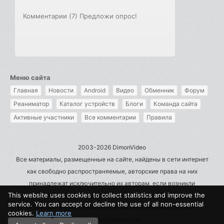
Комментарии (7)
Предложи опрос!
Меню сайта
Главная
Новости
Android
Видео
Обменник
Форум
Реаниматор
Каталог устройств
Блоги
Команда сайта
Активные участники
Все комментарии
Правила
2003-2026 DimonVideo
Все материалы, размещенные на сайте, найдены в сети интернет
как свободно распространяемые, авторские права на них
принадлежат исключительно их авторам, если возникли
This website uses cookies to collect statistics and improve the
претензии - пишите на admin@dimonvideo.ru
service. You can accept or decline the use of all non-essential
Политика в отношении обработки персональных данных
cookies.
Learn more
Правообладателям