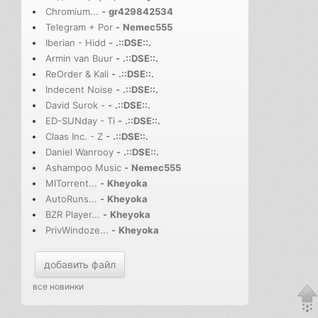
Chromium...
-
gr429842534
Telegram + Por
-
Nemec555
Iberian - Hidd
-
.::DSE::.
Armin van Buur
-
.::DSE::.
ReOrder & Kali
-
.::DSE::.
Indecent Noise
-
.::DSE::.
David Surok -
-
.::DSE::.
ED-SUNday - Ti
-
.::DSE::.
Claas Inc. - Z
-
.::DSE::.
Daniel Wanrooy
-
.::DSE::.
Ashampoo Music
-
Nemec555
MITorrent...
-
Kheyoka
AutoRuns...
-
Kheyoka
BZR Player...
-
Kheyoka
PrivWindoze...
-
Kheyoka
добавить файл
все новинки