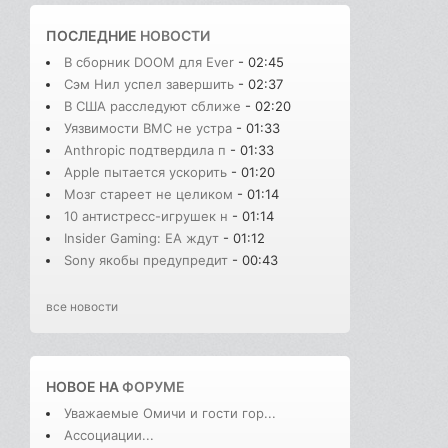
ПОСЛЕДНИЕ
НОВОСТИ
В сборник DOOM для Ever
- 02:45
Сэм Нил успел завершить
- 02:37
В США расследуют сближе
- 02:20
Уязвимости BMC не устра
- 01:33
Anthropic подтвердила п
- 01:33
Apple пытается ускорить
- 01:20
Мозг стареет не целиком
- 01:14
10 антистресс-игрушек н
- 01:14
Insider Gaming: EA ждут
- 01:12
Sony якобы предупредит
- 00:43
все новости
НОВОЕ НА
ФОРУМЕ
Уважаемые Омичи и гости гор...
Ассоциации...