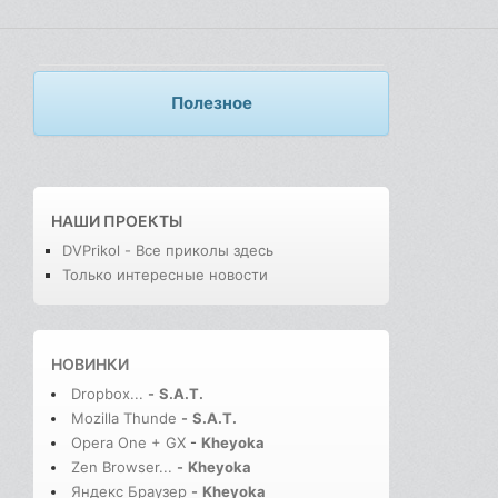
Полезное
НАШИ ПРОЕКТЫ
DVPrikol - Все приколы здесь
Только интересные новости
НОВИНКИ
Dropbox...
-
S.A.T.
Mozilla Thunde
-
S.A.T.
Opera One + GX
-
Kheyoka
Zen Browser...
-
Kheyoka
Яндекс Браузер
-
Kheyoka