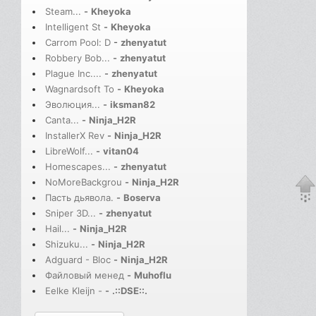
Steam...
-
Kheyoka
Intelligent St
-
Kheyoka
Carrom Pool: D
-
zhenyatut
Robbery Bob...
-
zhenyatut
Plague Inc....
-
zhenyatut
Wagnardsoft To
-
Kheyoka
Эволюция...
-
iksman82
Canta...
-
Ninja_H2R
InstallerX Rev
-
Ninja_H2R
LibreWolf...
-
vitan04
Homescapes...
-
zhenyatut
NoMoreBackgrou
-
Ninja_H2R
Пасть дьявола.
-
Boserva
Sniper 3D...
-
zhenyatut
Hail...
-
Ninja_H2R
Shizuku...
-
Ninja_H2R
Adguard - Bloc
-
Ninja_H2R
Файловый менед
-
Muhoflu
Eelke Kleijn -
-
.::DSE::.