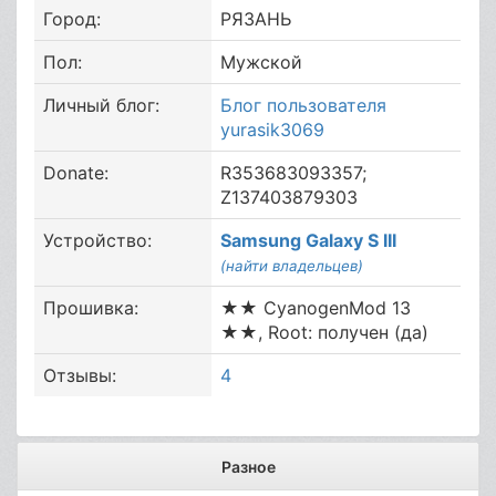
Город:
РЯЗАНЬ
Пол:
Мужской
Личный блог:
Блог пользователя
yurasik3069
Donate:
R353683093357;
Z137403879303
Устройство:
Samsung Galaxy S III
(найти владельцев)
Прошивка:
★★ CyanogenMod 13
★★, Root: получен (да)
Отзывы:
4
Разное