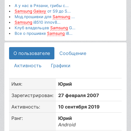
А у нас в Рязани, грибы с...
Samsung
Galaxy
от S9 до S...
Мод.прошивки для
Samsung
...
Samsung
i8510 innov8...
Клуб владельцев
Samsung
G...
Все о прошивке
Samsung
i8...
О пользователе
Сообщение
Активность
Графики
Имя:
Юрий
Зарегистрирован:
27 февраля 2007
Активность:
10 сентября 2019
Ранг:
Юрий
Android