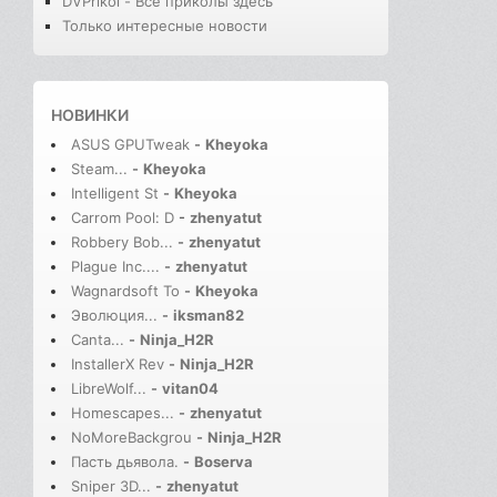
DVPrikol - Все приколы здесь
Только интересные новости
НОВИНКИ
ASUS GPUTweak
-
Kheyoka
Steam...
-
Kheyoka
Intelligent St
-
Kheyoka
Carrom Pool: D
-
zhenyatut
Robbery Bob...
-
zhenyatut
Plague Inc....
-
zhenyatut
Wagnardsoft To
-
Kheyoka
Эволюция...
-
iksman82
Canta...
-
Ninja_H2R
InstallerX Rev
-
Ninja_H2R
LibreWolf...
-
vitan04
Homescapes...
-
zhenyatut
NoMoreBackgrou
-
Ninja_H2R
Пасть дьявола.
-
Boserva
Sniper 3D...
-
zhenyatut