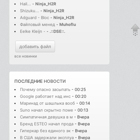
Hail...
-
Ninja_H2R
Shizuku...
-
Ninja_H2R
Adguard - Bloc
-
Ninja_H2R
Файловый менед
-
Muhoflu
Eelke Kleijn -
-
.::DSE::.
добавить файл
все новинки
ПОСЛЕДНИЕ
НОВОСТИ
Почему опасно засыпать
- 00:25
Google работает над инс
- 00:20
Маринад от шашлыка вооб
- 00:14
Suno начал скрытно поме
- 00:13
Симпатичная девушка в м
- Вчера
Бренд ESTEO начал прода
- Вчера
Гиперкар без единого эк
- Вчера
В США задержали эксплуа
- Вчера