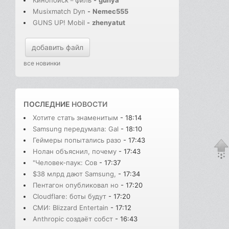
Кинопоиск－филь
-
gunya
Musixmatch Dyn
-
Nemec555
GUNS UP! Mobil
-
zhenyatut
добавить файл
все новинки
ПОСЛЕДНИЕ
НОВОСТИ
Хотите стать знаменитым
- 18:14
Samsung передумала: Gal
- 18:10
Геймеры попытались разо
- 17:43
Нолан объяснил, почему
- 17:43
"Человек-паук: Сов
- 17:37
$38 млрд дают Samsung,
- 17:34
Пентагон опубликовал но
- 17:20
Cloudflare: боты будут
- 17:20
СМИ: Blizzard Entertain
- 17:12
Anthropic создаёт собст
- 16:43