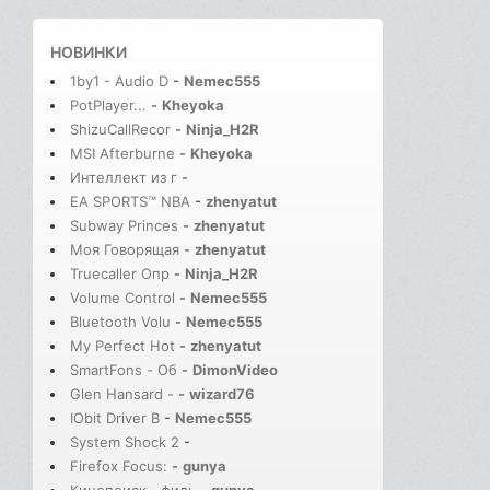
НОВИНКИ
1by1 - Audio D
-
Nemec555
PotPlayer...
-
Kheyoka
ShizuCallRecor
-
Ninja_H2R
MSI Afterburne
-
Kheyoka
Интеллект из г
-
EA SPORTS™ NBA
-
zhenyatut
Subway Princes
-
zhenyatut
Моя Говорящая
-
zhenyatut
Truecaller Опр
-
Ninja_H2R
Volume Control
-
Nemec555
Bluetooth Volu
-
Nemec555
My Perfect Hot
-
zhenyatut
SmartFons - Об
-
DimonVideo
Glen Hansard -
-
wizard76
IObit Driver B
-
Nemec555
System Shock 2
-
Firefox Focus:
-
gunya