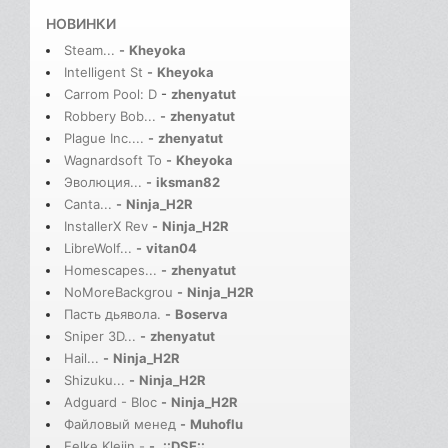
НОВИНКИ
Steam...
-
Kheyoka
Intelligent St
-
Kheyoka
Carrom Pool: D
-
zhenyatut
Robbery Bob...
-
zhenyatut
Plague Inc....
-
zhenyatut
Wagnardsoft To
-
Kheyoka
Эволюция...
-
iksman82
Canta...
-
Ninja_H2R
InstallerX Rev
-
Ninja_H2R
LibreWolf...
-
vitan04
Homescapes...
-
zhenyatut
NoMoreBackgrou
-
Ninja_H2R
Пасть дьявола.
-
Boserva
Sniper 3D...
-
zhenyatut
Hail...
-
Ninja_H2R
Shizuku...
-
Ninja_H2R
Adguard - Bloc
-
Ninja_H2R
Файловый менед
-
Muhoflu
Eelke Kleijn -
-
.::DSE::.