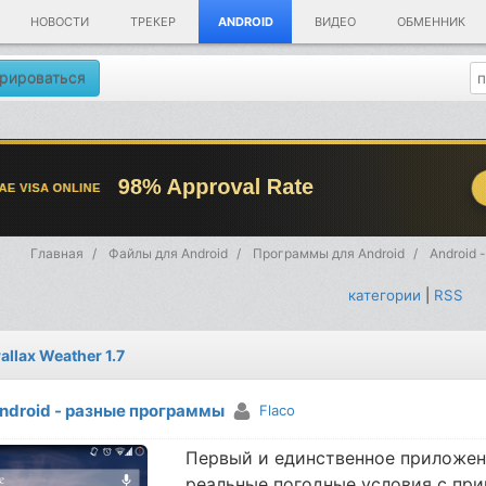
НОВОСТИ
ТРЕКЕР
ANDROID
ВИДЕО
ОБМЕННИК
рироваться
Главная
Файлы для Android
Программы для Android
Android 
категории
|
RSS
allax Weather 1.7
ndroid - разные программы
Flaco
Первый и единственное приложени
реальные погодные условия с пр