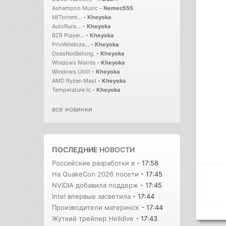
Ashampoo Music
-
Nemec555
MITorrent...
-
Kheyoka
AutoRuns...
-
Kheyoka
BZR Player...
-
Kheyoka
PrivWindoze...
-
Kheyoka
DoesNotBelong.
-
Kheyoka
Windows Mainte
-
Kheyoka
Windows Utilit
-
Kheyoka
AMD Ryzen Mast
-
Kheyoka
Temperature Ic
-
Kheyoka
все новинки
ПОСЛЕДНИЕ
НОВОСТИ
Российские разработки в
- 17:58
На QuakeCon 2026 посети
- 17:45
NVIDIA добавила поддерж
- 17:45
Intel впервые засветила
- 17:44
Производители материнск
- 17:44
Жуткий трейлер Helldive
- 17:43