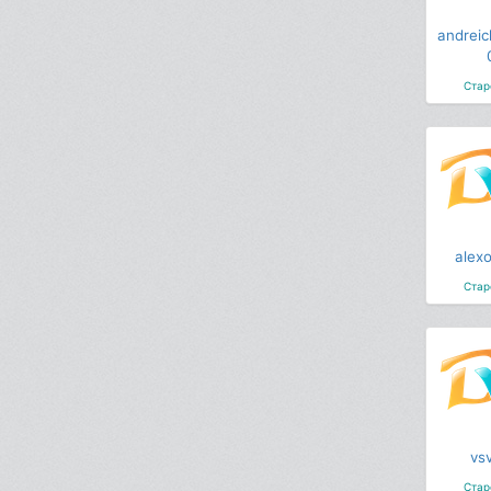
andreic
Стар
alex
Стар
vs
Стар