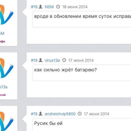
#19
NSM
18 июня 2014
вроде в обновлении время суток исправи
SM
офи
#19
virus13a
17 июня 2014
как сильно жрёт батарею?
s13a
сэй
#19
andreichvip5800
17 июня 2014
Русик бы ей