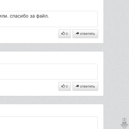
ли. спасибо за файл.
ответить
0
ответить
0