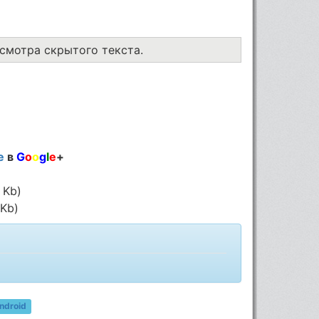
осмотра скрытого текста.
е
в
G
o
o
g
l
e
+
 Kb)
 Kb)
ndroid