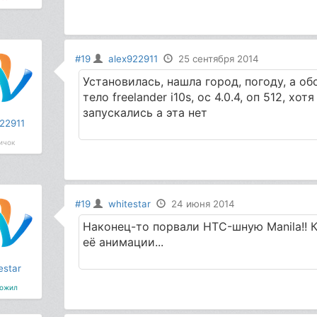
#19
alex922911
25 сентября 2014
Установилась, нашла город, погоду, а об
тело freelander i10s, ос 4.0.4, оп 512, 
запускались а эта нет
22911
ичок
#19
whitestar
24 июня 2014
Наконец-то порвали HTC-шную Manila!! К
её анимации...
estar
ожил