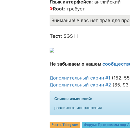
Язык интерфейса:
английский
®
Root:
требует
Внимание! У вас нет прав для пр
Тест:
SGS lll
Не забываем о нашем
сообществ
Дополнительный скрин #1
(152, 55
Дополнительный скрин #2
(85, 93
Список изменений:
различные исправления
Чат в Telegram
Форум:
Программы под A