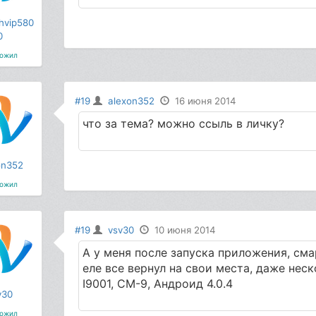
hvip580
0
ожил
#19
alexon352
16 июня 2014
что за тема? можно ссыль в личку?
on352
ожил
#19
vsv30
10 июня 2014
А у меня после запуска приложения, сма
еле все вернул на свои места, даже нес
I9001, СМ-9, Андроид 4.0.4
v30
ожил