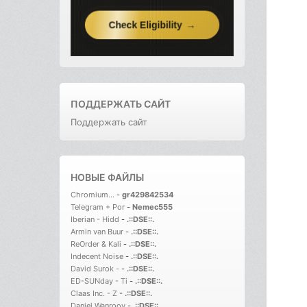
ПОДДЕРЖАТЬ САЙТ
Поддержать сайт
НОВЫЕ ФАЙЛЫ
Chromium...
-
gr429842534
Telegram + Por
-
Nemec555
Iberian - Hidd
-
.::DSE::.
Armin van Buur
-
.::DSE::.
ReOrder & Kali
-
.::DSE::.
Indecent Noise
-
.::DSE::.
David Surok -
-
.::DSE::.
ED-SUNday - Ti
-
.::DSE::.
Claas Inc. - Z
-
.::DSE::.
Daniel Wanrooy
-
.::DSE::.