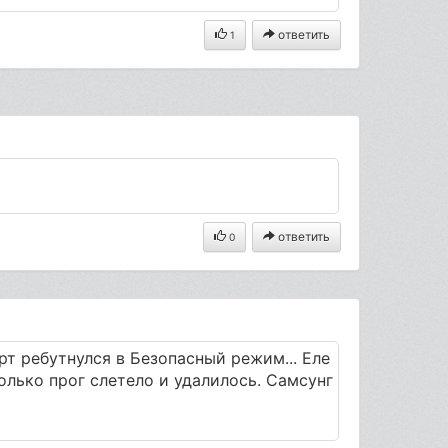
ответить
1
ответить
0
рт ребутнулся в Безопасный режим... Еле
колько прог слетело и удалилось. Самсунг