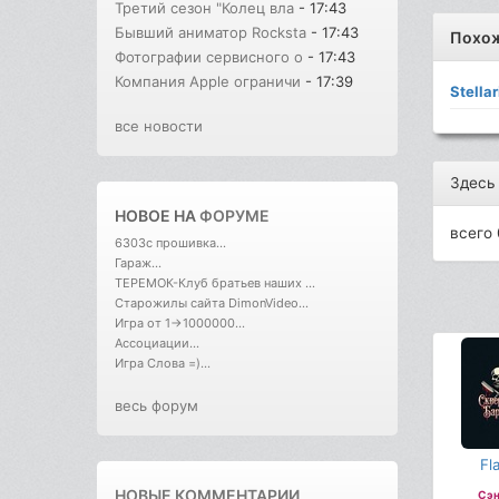
Третий сезон "Колец вла
- 17:43
Бывший аниматор Rocksta
- 17:43
Похо
Фотографии сервисного о
- 17:43
Компания Apple ограничи
- 17:39
Stella
все новости
Здесь
НОВОЕ НА
ФОРУМЕ
всего 
6303с прошивка...
Гараж...
ТЕРЕМОК-Клуб братьев наших ...
Старожилы сайта DimonVideo...
Игра от 1->1000000...
Ассоциации...
Игра Слова =)...
весь форум
Fl
НОВЫЕ КОММЕНТАРИИ
Сэн