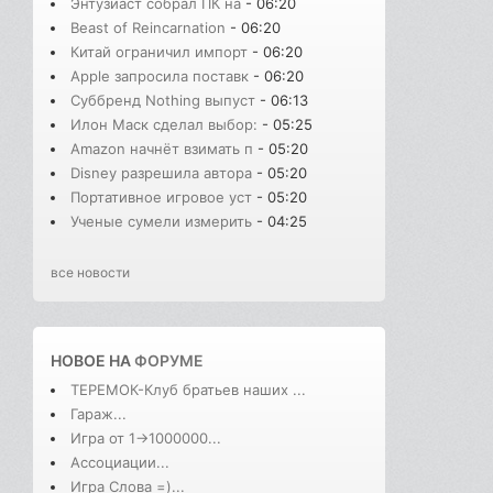
Энтузиаст собрал ПК на
- 06:20
Beast of Reincarnation
- 06:20
Китай ограничил импорт
- 06:20
Apple запросила поставк
- 06:20
Суббренд Nothing выпуст
- 06:13
Илон Маск сделал выбор:
- 05:25
Amazon начнёт взимать п
- 05:20
Disney разрешила автора
- 05:20
Портативное игровое уст
- 05:20
Ученые сумели измерить
- 04:25
все новости
НОВОЕ НА
ФОРУМЕ
ТЕРЕМОК-Клуб братьев наших ...
Гараж...
Игра от 1->1000000...
Ассоциации...
Игра Слова =)...