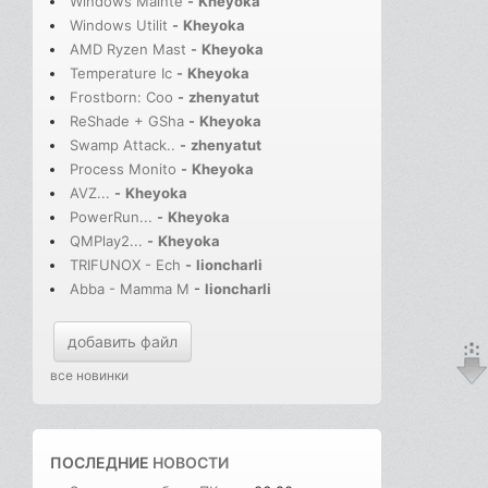
Windows Mainte
-
Kheyoka
Windows Utilit
-
Kheyoka
AMD Ryzen Mast
-
Kheyoka
Temperature Ic
-
Kheyoka
Frostborn: Coo
-
zhenyatut
ReShade + GSha
-
Kheyoka
Swamp Attack..
-
zhenyatut
Process Monito
-
Kheyoka
AVZ...
-
Kheyoka
PowerRun...
-
Kheyoka
QMPlay2...
-
Kheyoka
TRIFUNOX - Ech
-
lioncharli
Abba - Mamma M
-
lioncharli
добавить файл
все новинки
ПОСЛЕДНИЕ
НОВОСТИ