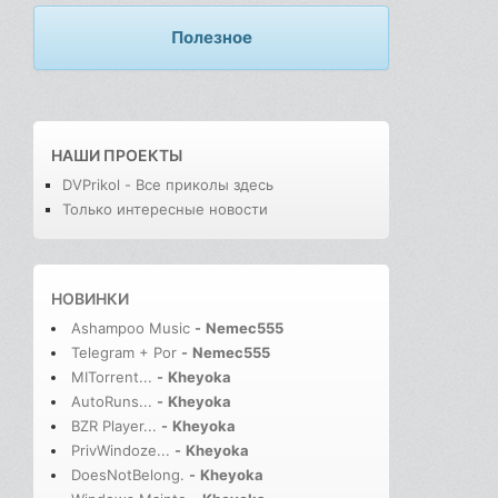
Полезное
НАШИ ПРОЕКТЫ
DVPrikol - Все приколы здесь
Только интересные новости
НОВИНКИ
Ashampoo Music
-
Nemec555
Telegram + Por
-
Nemec555
MITorrent...
-
Kheyoka
AutoRuns...
-
Kheyoka
BZR Player...
-
Kheyoka
PrivWindoze...
-
Kheyoka
DoesNotBelong.
-
Kheyoka