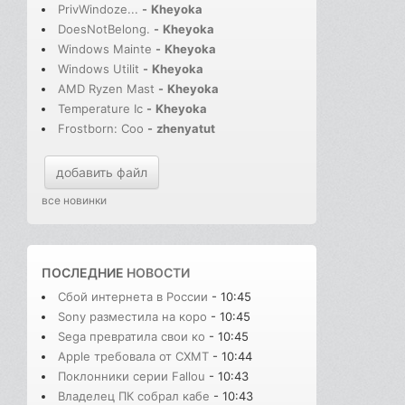
PrivWindoze...
-
Kheyoka
DoesNotBelong.
-
Kheyoka
Windows Mainte
-
Kheyoka
Windows Utilit
-
Kheyoka
AMD Ryzen Mast
-
Kheyoka
Temperature Ic
-
Kheyoka
Frostborn: Coo
-
zhenyatut
добавить файл
все новинки
ПОСЛЕДНИЕ
НОВОСТИ
Сбой интернета в России
- 10:45
Sony разместила на коро
- 10:45
Sega превратила свои ко
- 10:45
Apple требовала от CXMT
- 10:44
Поклонники серии Fallou
- 10:43
Владелец ПК собрал кабе
- 10:43