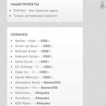
НАШИ ПРОЕКТЫ
DVPrikol - Все приколы здесь
Только интересные новости
НОВИНКИ
Iberian - Hidd
-
.::DSE::.
Armin van Buur
-
.::DSE::.
ReOrder & Kali
-
.::DSE::.
Indecent Noise
-
.::DSE::.
David Surok -
-
.::DSE::.
ED-SUNday - Ti
-
.::DSE::.
Claas Inc. - Z
-
.::DSE::.
Daniel Wanrooy
-
.::DSE::.
Ashampoo Music
-
Nemec555
Telegram + Por
-
Nemec555
MITorrent...
-
Kheyoka
AutoRuns...
-
Kheyoka
BZR Player...
-
Kheyoka