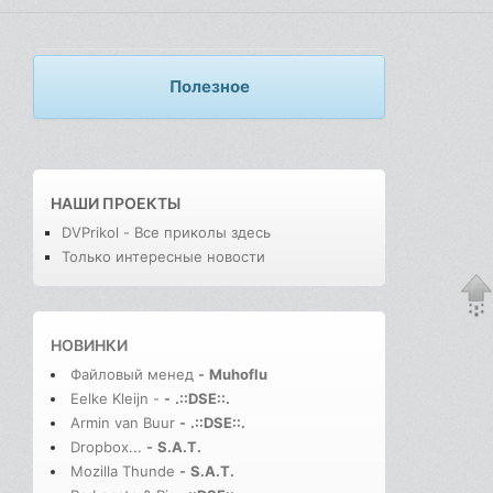
Полезное
НАШИ ПРОЕКТЫ
DVPrikol - Все приколы здесь
Только интересные новости
НОВИНКИ
Файловый менед
-
Muhoflu
Eelke Kleijn -
-
.::DSE::.
Armin van Buur
-
.::DSE::.
Dropbox...
-
S.A.T.
Mozilla Thunde
-
S.A.T.