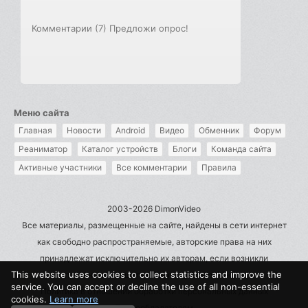
Комментарии (7)
Предложи опрос!
Меню сайта
Главная
Новости
Android
Видео
Обменник
Форум
Реаниматор
Каталог устройств
Блоги
Команда сайта
Активные участники
Все комментарии
Правила
2003-2026 DimonVideo
Все материалы, размещенные на сайте, найдены в сети интернет
как свободно распространяемые, авторские права на них
принадлежат исключительно их авторам, если возникли
This website uses cookies to collect statistics and improve the
претензии - пишите на admin@dimonvideo.ru
service. You can accept or decline the use of all non-essential
Политика в отношении обработки персональных данных
cookies.
Learn more
Правообладателям