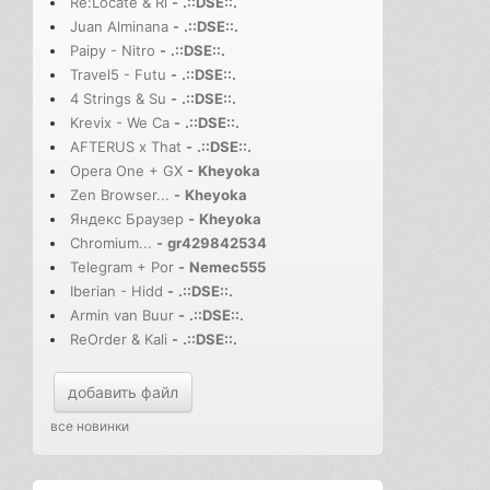
Re:Locate & Ri
-
.::DSE::.
Juan Alminana
-
.::DSE::.
Paipy - Nitro
-
.::DSE::.
Travel5 - Futu
-
.::DSE::.
4 Strings & Su
-
.::DSE::.
Krevix - We Ca
-
.::DSE::.
AFTERUS x That
-
.::DSE::.
Opera One + GX
-
Kheyoka
Zen Browser...
-
Kheyoka
Яндекс Браузер
-
Kheyoka
Chromium...
-
gr429842534
Telegram + Por
-
Nemec555
Iberian - Hidd
-
.::DSE::.
Armin van Buur
-
.::DSE::.
ReOrder & Kali
-
.::DSE::.
добавить файл
все новинки