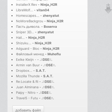
InstallerX Rev
-
Ninja_H2R
LibreWolf...
-
vitan04
Homescapes...
-
zhenyatut
NoMoreBackgrou
-
Ninja_H2R
Пасть дьявола.
-
Boserva
Sniper 3D...
-
zhenyatut
Hail...
-
Ninja_H2R
Shizuku...
-
Ninja_H2R
Adguard - Bloc
-
Ninja_H2R
Файловый менед
-
Muhoflu
Eelke Kleijn -
-
.::DSE::.
Armin van Buur
-
.::DSE::.
Dropbox...
-
S.A.T.
Mozilla Thunde
-
S.A.T.
Re:Locate & Ri
-
.::DSE::.
Juan Alminana
-
.::DSE::.
Paipy - Nitro
-
.::DSE::.
Travel5 - Futu
-
.::DSE::.
добавить файл