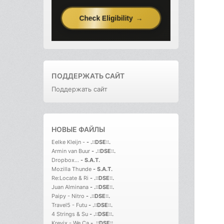
ПОДДЕРЖАТЬ САЙТ
Поддержать сайт
НОВЫЕ ФАЙЛЫ
Eelke Kleijn -
-
.::DSE::.
Armin van Buur
-
.::DSE::.
Dropbox...
-
S.A.T.
Mozilla Thunde
-
S.A.T.
Re:Locate & Ri
-
.::DSE::.
Juan Alminana
-
.::DSE::.
Paipy - Nitro
-
.::DSE::.
Travel5 - Futu
-
.::DSE::.
4 Strings & Su
-
.::DSE::.
Krevix - We Ca
-
.::DSE::.