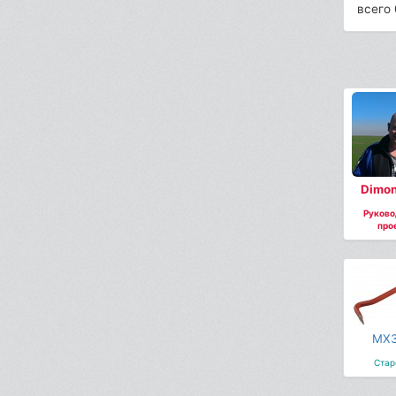
всего 
Dimon
Руково
про
MX3
Стар