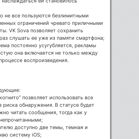
, наслаждаться ей становилось
ко не все пользуются безлимитными
ленных ограничений чревато приличными
ты. VK Sova позволяет сохранить
аз слушать ее уже из памяти смартфона;
лема постоянно усугубляется, рекламы
астую она включается не только между
 процессе воспроизведения.
едующие:
огнито” позволяет использовать все
 риска обнаружения. В статусе будет
можно читать сообщения, тогда как у
 непрочитанными;
телю доступно две темы, темная и
наю систему iOS;