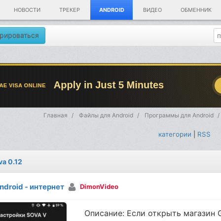
НОВОСТИ
ТРЕКЕР
ANDROID
ВИДЕО
ОБМЕННИК
рироваться
Главная
Файлы для Android
Программы для Android
категории
|
RSS
va 0.12
ndroid - интернет
DimonVideo
Описание: Если открыть магазин G