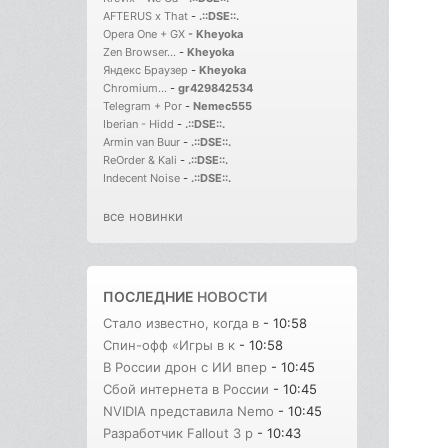
AFTERUS x That
-
.::DSE::.
Opera One + GX
-
Kheyoka
Zen Browser...
-
Kheyoka
Яндекс Браузер
-
Kheyoka
Chromium...
-
gr429842534
Telegram + Por
-
Nemec555
Iberian - Hidd
-
.::DSE::.
Armin van Buur
-
.::DSE::.
ReOrder & Kali
-
.::DSE::.
Indecent Noise
-
.::DSE::.
все новинки
ПОСЛЕДНИЕ
НОВОСТИ
Стало известно, когда в
- 10:58
Спин-офф «Игры в к
- 10:58
В России дрон с ИИ впер
- 10:45
Сбой интернета в России
- 10:45
NVIDIA представила Nemo
- 10:45
Разработчик Fallout 3 р
- 10:43