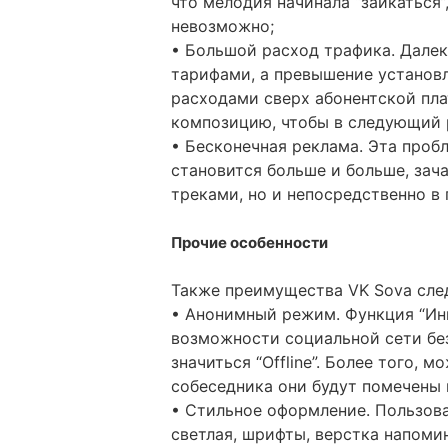
что мелодия начинала “заикаться”
невозможно;
• Большой расход трафика. Дале
тарифами, а превышение установ
расходами сверх абонентской пла
композицию, чтобы в следующий р
• Бесконечная реклама. Эта проб
становится больше и больше, зач
треками, но и непосредственно в
Прочие особенности
Также преимущества VK Sova сл
• Анонимный режим. Функция “Инк
возможности социальной сети без
значиться “Offline”. Более того, 
собеседника они будут помечены
• Стильное оформление. Пользова
светлая, шрифты, верстка напоми