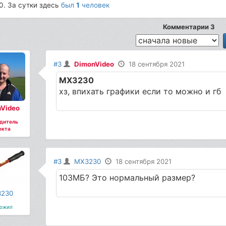
0. За сутки здесь
был
1
человек
Комментарии 3
#3
DimonVideo
18 сентября 2021
MX3230
хз, впихать графики если то можно и гб
Video
дитель
екта
#3
MX3230
18 сентября 2021
103МБ? Это нормальный размер?
230
ожил