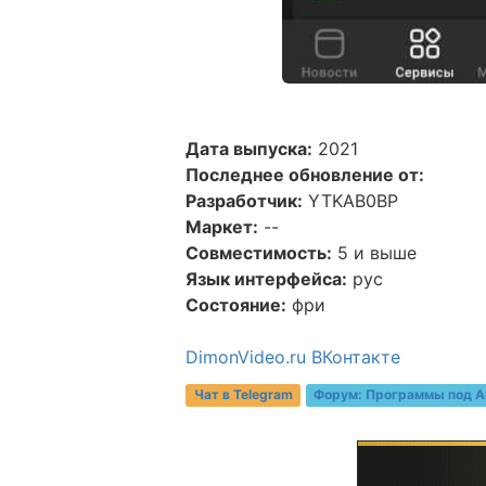
Дата выпуска:
2021
Последнее обновление от:
Разработчик:
YTKAB0BP
Маркет:
--
Совместимость:
5 и выше
Язык интерфейса:
рус
Состояние:
фри
DimonVideo.ru ВКонтакте
Чат в Telegram
Форум:
Программы под A