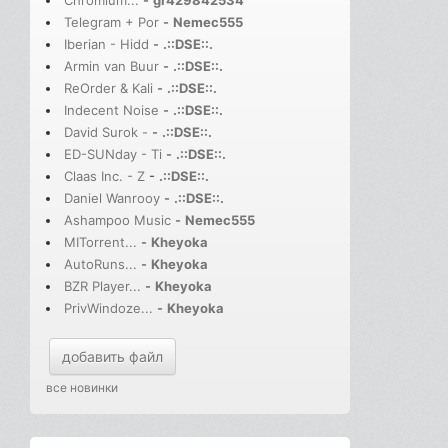
Chromium...
-
gr429842534
Telegram + Por
-
Nemec555
Iberian - Hidd
-
.::DSE::.
Armin van Buur
-
.::DSE::.
ReOrder & Kali
-
.::DSE::.
Indecent Noise
-
.::DSE::.
David Surok -
-
.::DSE::.
ED-SUNday - Ti
-
.::DSE::.
Claas Inc. - Z
-
.::DSE::.
Daniel Wanrooy
-
.::DSE::.
Ashampoo Music
-
Nemec555
MITorrent...
-
Kheyoka
AutoRuns...
-
Kheyoka
BZR Player...
-
Kheyoka
PrivWindoze...
-
Kheyoka
добавить файл
все новинки