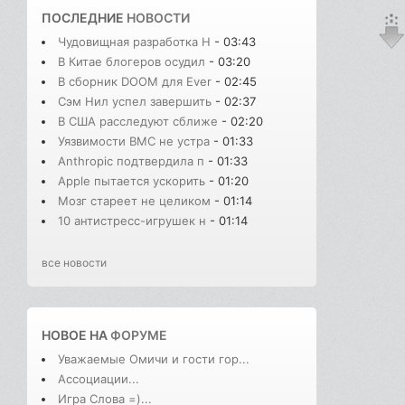
ПОСЛЕДНИЕ
НОВОСТИ
Чудовищная разработка H
- 03:43
В Китае блогеров осудил
- 03:20
В сборник DOOM для Ever
- 02:45
Сэм Нил успел завершить
- 02:37
В США расследуют сближе
- 02:20
Уязвимости BMC не устра
- 01:33
Anthropic подтвердила п
- 01:33
Apple пытается ускорить
- 01:20
Мозг стареет не целиком
- 01:14
10 антистресс-игрушек н
- 01:14
все новости
НОВОЕ НА
ФОРУМЕ
Уважаемые Омичи и гости гор...
Ассоциации...
Игра Слова =)...