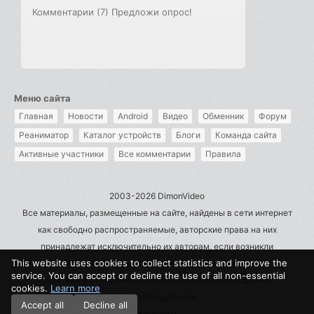
Комментарии (7)
Предложи опрос!
Меню сайта
Главная
Новости
Android
Видео
Обменник
Форум
Реаниматор
Каталог устройств
Блоги
Команда сайта
Активные участники
Все комментарии
Правила
2003-2026 DimonVideo
Все материалы, размещенные на сайте, найдены в сети интернет
как свободно распространяемые, авторские права на них
принадлежат исключительно их авторам, если возникли
This website uses cookies to collect statistics and improve the
претензии - пишите на admin@dimonvideo.ru
service. You can accept or decline the use of all non-essential
Политика в отношении обработки персональных данных
cookies.
Learn more
Правообладателям
Accept all
Decline all
Контакты