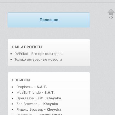
Полезное
НАШИ ПРОЕКТЫ
DVPrikol - Все приколы здесь
Только интересные новости
НОВИНКИ
Dropbox...
-
S.A.T.
Mozilla Thunde
-
S.A.T.
Opera One + GX
-
Kheyoka
Zen Browser...
-
Kheyoka
Яндекс Браузер
-
Kheyoka