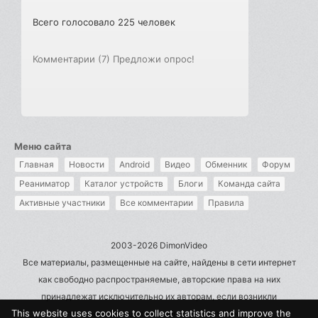
Всего голосовало 225 человек
Комментарии (7)
Предложи опрос!
Меню сайта
Главная
Новости
Android
Видео
Обменник
Форум
Реаниматор
Каталог устройств
Блоги
Команда сайта
Активные участники
Все комментарии
Правила
2003-2026 DimonVideo
Все материалы, размещенные на сайте, найдены в сети интернет
как свободно распространяемые, авторские права на них
принадлежат исключительно их авторам, если возникли
This website uses cookies to collect statistics and improve the
претензии - пишите на admin@dimonvideo.ru