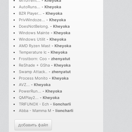
MITorrent...
-
Kheyoka
AutoRuns...
-
Kheyoka
BZR Player...
-
Kheyoka
PrivWindoze...
-
Kheyoka
DoesNotBelong.
-
Kheyoka
Windows Mainte
-
Kheyoka
Windows Utilit
-
Kheyoka
AMD Ryzen Mast
-
Kheyoka
Temperature Ic
-
Kheyoka
Frostborn: Coo
-
zhenyatut
ReShade + GSha
-
Kheyoka
Swamp Attack..
-
zhenyatut
Process Monito
-
Kheyoka
AVZ...
-
Kheyoka
PowerRun...
-
Kheyoka
QMPlay2...
-
Kheyoka
TRIFUNOX - Ech
-
lioncharli
Abba - Mamma M
-
lioncharli
добавить файл