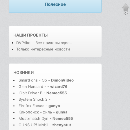
Полезное
НАШИ ПРОЕКТЫ
DVPrikol - Все приколы здесь
Только интересные новости
НОВИНКИ
SmartFons - Об
-
DimonVideo
Glen Hansard -
-
wizard76
IObit Driver B
-
Nemec555
System Shock 2
-
Firefox Focus:
-
gunya
Кинопоиск－филь
-
gunya
Musixmatch Dyn
-
Nemec555
GUNS UP! Mobil
-
zhenyatut