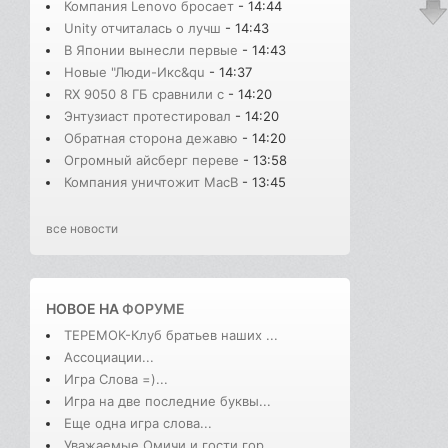
Компания Lenovo бросает
- 14:44
Unity отчиталась о лучш
- 14:43
В Японии вынесли первые
- 14:43
Новые "Люди-Икс&qu
- 14:37
RX 9050 8 ГБ сравнили с
- 14:20
Энтузиаст протестировал
- 14:20
Обратная сторона дежавю
- 14:20
Огромный айсберг переве
- 13:58
Компания уничтожит MacB
- 13:45
все новости
НОВОЕ НА
ФОРУМЕ
ТЕРЕМОК-Клуб братьев наших ...
Ассоциации...
Игра Слова =)...
Игра на две последние буквы...
Еще одна игра слова...
Уважаемые Омичи и гости гор...