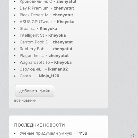
Крокодильчик С
-
zhenyatut
Day R Premium.
-
zhenyatut
Black Desert M
-
zhenyatut
ASUS GPUTweak
-
Kheyoka
Steam...
-
Kheyoka
Intelligent St
-
Kheyoka
Carrom Pool: D
-
zhenyatut
Robbery Bob...
-
zhenyatut
Plague Inc....
-
zhenyatut
Wagnardsoft To
-
Kheyoka
Эволюция...
-
iksman82
Canta...
-
Ninja_H2R
добавить файл
все новинки
ПОСЛЕДНИЕ
НОВОСТИ
Учёные придумали умную
- 14:58