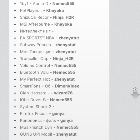
1by1 - Audio D
-
Nemec555
PotPlayer...
-
Kheyoka
ShizuCallRecor
-
Ninja_H2R
MSI Afterburne
-
Kheyoka
Интеллект из г
-
EA SPORTS™ NBA
-
zhenyatut
Subway Princes
-
zhenyatut
Моя Говорящая
-
zhenyatut
Truecaller Опр
-
Ninja_H2R
Volume Control
-
Nemec555
Bluetooth Volu
-
Nemec555
My Perfect Hot
-
zhenyatut
SmartFons - Об
-
DimonVideo
Glen Hansard -
-
wizard76
IObit Driver B
-
Nemec555
System Shock 2
-
Firefox Focus:
-
gunya
Кинопоиск－филь
-
gunya
Musixmatch Dyn
-
Nemec555
GUNS UP! Mobil
-
zhenyatut