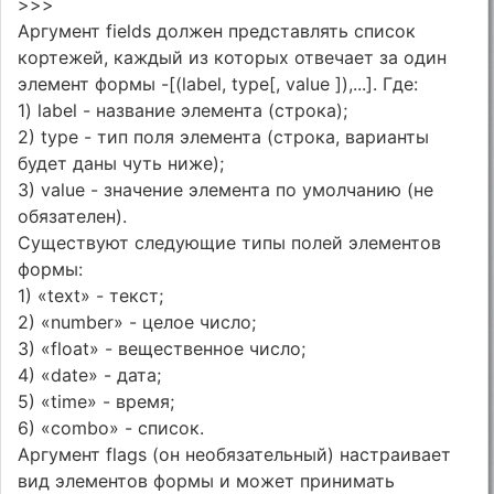
>>>
Аргумент fields должен представлять список
кортежей, каждый из которых отвечает за один
элемент формы -[(label, type[, value ]),...]. Где:
1) label - название элемента (строка);
2) type - тип поля элемента (строка, варианты
будет даны чуть ниже);
3) value - значение элемента по умолчанию (не
обязателен).
Существуют следующие типы полей элементов
формы:
1) «text» - текст;
2) «number» - целое число;
3) «float» - вещественное число;
4) «date» - дата;
5) «time» - время;
6) «combo» - список.
Аргумент flags (он необязательный) настраивает
вид элементов формы и может принимать