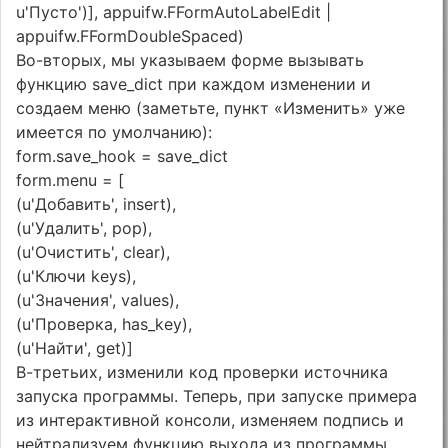
u'Пусто')], appuifw.FFormAutoLabelEdit |
appuifw.FFormDoubleSpaced)
Во-вторых, мы указываем форме вызывать
функцию save_dict при каждом изменении и
создаем меню (заметьте, пункт «Изменить» уже
имеется по умолчанию):
form.save_hook = save_dict
form.menu = [
(u'Добавить', insert),
(u'Удалить', pop),
(u'Очистить', clear),
(u'Ключи keys),
(u'Значения', values),
(u'Проверка, has_key),
(u'Найти', get)]
В-третьих, изменили код проверки источника
запуска программы. Теперь, при запуске примера
из интерактивной консоли, изменяем подпись и
нейтрализуем функцию выхода из программы