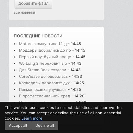
добавить файл
все новинки
ПОСЛЕДНИЕ
НОВОСТИ
Motorola выпустила 12-д
- 14:45
Моддеры добрались до по
- 14:45
Первый ноутбучный проце
- 14:45
Wo Long 2 переходит в о
- 14:43
Для Steam Deck создали
- 14:43
CoreWeave договорилась
- 14:33
Крокодилы переводят дух
- 14:25
Прямая осанка улучшает
- 14:25
В профессиональной сред
- 14:20
Иранские учёные предлож
- 14:20
This website uses cookies to collect statistics and improve the
service. You can accept or decline the use of all non-essential
все новости
cookies.
Learn more
Accept all
Decline all