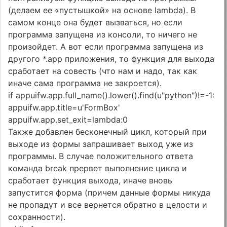
(делаем ее «пустышкой» на основе lambda). В
самом конце она будет вызваться, но если
программа запущена из консоли, то ничего не
произойдет. А вот если программа запущена из
другого *.app приложения, то функция для выхода
сработает на совесть (что нам и надо, так как
иначе сама программа не закроется).
if appuifw.app.full_name().lower().find(u"python")!=-1:
appuifw.app.title=u'FormBox'
appuifw.app.set_exit=lambda:0
Также добавлен бесконечный цикл, который при
выходе из формы запрашивает выход уже из
программы. В случае положительного ответа
команда break прервет выполнение цикла и
сработает функция выхода, иначе вновь
запустится форма (причем данные формы никуда
не пропадут и все вернется обратно в целости и
сохранности).