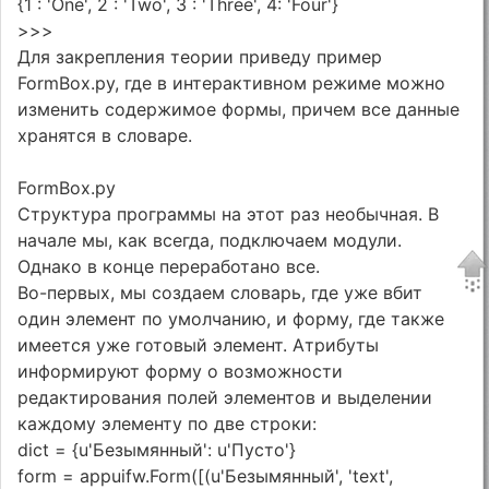
{1 : 'One', 2 : 'Two', 3 : 'Three', 4: 'Four'}
>>>
Для закрепления теории приведу пример
FormBox.py, где в интерактивном режиме можно
изменить содержимое формы, причем все данные
хранятся в словаре.
FormBox.py
Структура программы на этот раз необычная. В
начале мы, как всегда, подключаем модули.
Однако в конце переработано все.
Во-первых, мы создаем словарь, где уже вбит
один элемент по умолчанию, и форму, где также
имеется уже готовый элемент. Атрибуты
информируют форму о возможности
редактирования полей элементов и выделении
каждому элементу по две строки:
dict = {u'Безымянный': u'Пусто'}
form = appuifw.Form([(u'Безымянный', 'text',