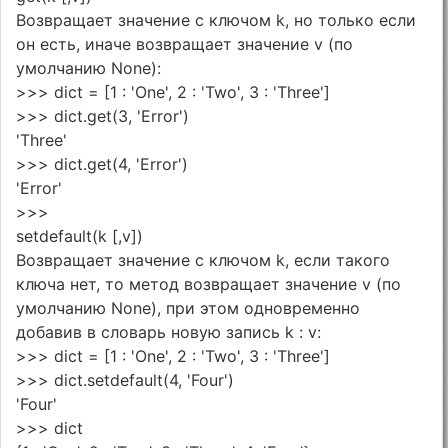
Возвращает значение с ключом k, но только если
он есть, иначе возвращает значение v (по
умолчанию None):
>>> dict = [1 : 'One', 2 : 'Two', 3 : 'Three']
>>> dict.get(3, 'Error')
'Three'
>>> dict.get(4, 'Error')
'Error'
>>>
setdefault(k [,v])
Возвращает значение с ключом k, если такого
ключа нет, то метод возвращает значение v (по
умолчанию None), при этом одновременно
добавив в словарь новую запись k : v:
>>> dict = [1 : 'One', 2 : 'Two', 3 : 'Three']
>>> dict.setdefault(4, 'Four')
'Four'
>>> dict