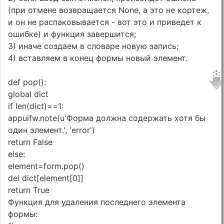
(при отмене возвращается None, а это не кортеж,
и он не распаковывается - вот это и приведет к
ошибке) и функция завершится;
3) иначе создаем в словаре новую запись;
4) вставляем в конец формы новый элемент.
def pop():
global dict
if len(dict)==1:
appuifw.note(u'Форма должна содержать хотя бы
один элемент.', 'error')
return False
else:
element=form.pop()
del dict[element[0]]
return True
Функция для удаления последнего элемента
формы: