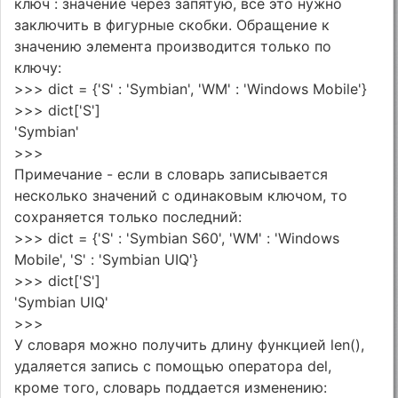
ключ : значение через запятую, все это нужно
заключить в фигурные скобки. Обращение к
значению элемента производится только по
ключу:
>>> dict = {'S' : 'Symbian', 'WM' : 'Windows Mobile'}
>>> dict['S']
'Symbian'
>>>
Примечание - если в словарь записывается
несколько значений с одинаковым ключом, то
сохраняется только последний:
>>> dict = {'S' : 'Symbian S60', 'WM' : 'Windows
Mobile', 'S' : 'Symbian UIQ'}
>>> dict['S']
'Symbian UIQ'
>>>
У словаря можно получить длину функцией len(),
удаляется запись с помощью оператора del,
кроме того, словарь поддается изменению: