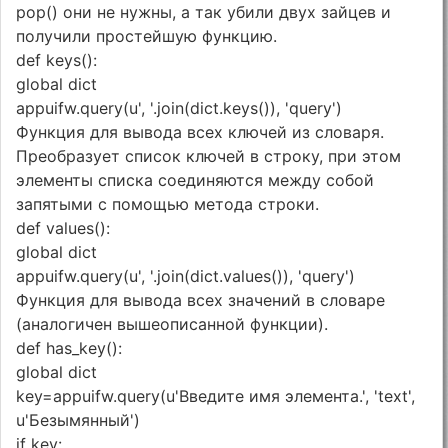
pop() они не нужны, а так убили двух зайцев и
получили простейшую функцию.
def keys():
global dict
appuifw.query(u', '.join(dict.keys()), 'query')
Функция для вывода всех ключей из словаря.
Преобразует список ключей в строку, при этом
элементы списка соединяются между собой
запятыми с помощью метода строки.
def values():
global dict
appuifw.query(u', '.join(dict.values()), 'query')
Функция для вывода всех значений в словаре
(аналогичен вышеописанной функции).
def has_key():
global dict
key=appuifw.query(u'Введите имя элемента.', 'text',
u'Безымянный')
if key: