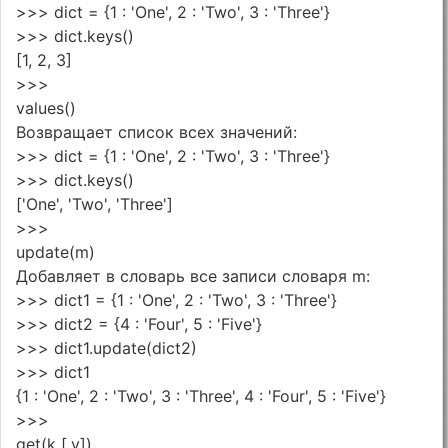
>>> dict = {1 : 'One', 2 : 'Two', 3 : 'Three'}
>>> dict.keys()
[1, 2, 3]
>>>
values()
Возвращает список всех значений:
>>> dict = {1 : 'One', 2 : 'Two', 3 : 'Three'}
>>> dict.keys()
['One', 'Two', 'Three']
>>>
update(m)
Добавляет в словарь все записи словаря m:
>>> dict1 = {1 : 'One', 2 : 'Two', 3 : 'Three'}
>>> dict2 = {4 : 'Four', 5 : 'Five'}
>>> dict1.update(dict2)
>>> dict1
{1 : 'One', 2 : 'Two', 3 : 'Three', 4 : 'Four', 5 : 'Five'}
>>>
get(k [,v])