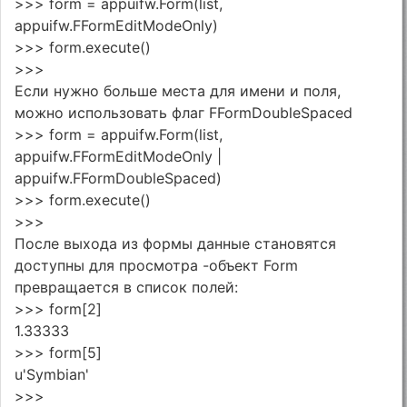
>>> form = appuifw.Form(list,
appuifw.FFormEditModeOnly)
>>> form.execute()
>>>
Если нужно больше места для имени и поля,
можно использовать флаг FFormDoubleSpaced
>>> form = appuifw.Form(list,
appuifw.FFormEditModeOnly |
appuifw.FFormDoubleSpaced)
>>> form.execute()
>>>
После выхода из формы данные становятся
доступны для просмотра -объект Form
превращается в список полей:
>>> form[2]
1.33333
>>> form[5]
u'Symbian'
>>>