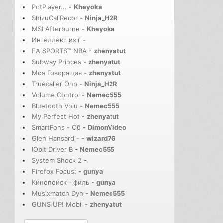
PotPlayer...
-
Kheyoka
ShizuCallRecor
-
Ninja_H2R
MSI Afterburne
-
Kheyoka
Интеллект из г
-
EA SPORTS™ NBA
-
zhenyatut
Subway Princes
-
zhenyatut
Моя Говорящая
-
zhenyatut
Truecaller Опр
-
Ninja_H2R
Volume Control
-
Nemec555
Bluetooth Volu
-
Nemec555
My Perfect Hot
-
zhenyatut
SmartFons - Об
-
DimonVideo
Glen Hansard -
-
wizard76
IObit Driver B
-
Nemec555
System Shock 2
-
Firefox Focus:
-
gunya
Кинопоиск－филь
-
gunya
Musixmatch Dyn
-
Nemec555
GUNS UP! Mobil
-
zhenyatut