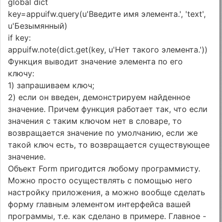
global dict
key=appuifw.query(u'Введите имя элемента.', 'text',
u'Безымянный)
if key:
appuifw.note(dict.get(key, u'Нет такого элемента.'))
Функция выводит значение элемента по его
ключу:
1) запрашиваем ключ;
2) если он введен, демонстрируем найденное
значение. Причем функция работает так, что если
значения с таким ключом нет в словаре, то
возвращается значение по умолчанию, если же
такой ключ есть, то возвращается существующее
значение.
Объект Form пригодится любому программисту.
Можно просто осуществлять с помощью него
настройку приложения, а можно вообще сделать
форму главным элементом интерфейса вашей
программы, т.е. как сделано в примере. Главное -