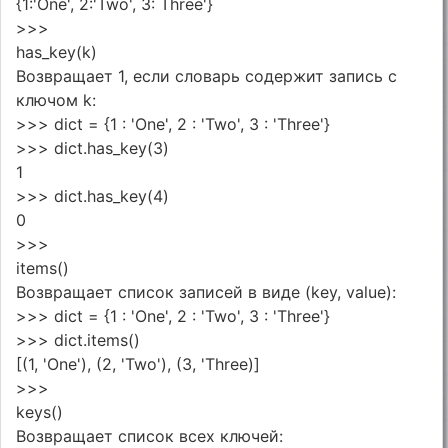
{1:'One', 2:'Two', 3: Three'}
>>>
has_key(k)
Возвращает 1, если словарь содержит запись с
ключом k:
>>> dict = {1 : 'One', 2 : 'Two', 3 : 'Three'}
>>> dict.has_key(3)
1
>>> dict.has_key(4)
0
>>>
items()
Возвращает список записей в виде (key, value):
>>> dict = {1 : 'One', 2 : 'Two', 3 : 'Three'}
>>> dict.items()
[(1, 'One'), (2, 'Two'), (3, 'Three)]
>>>
keys()
Возвращает список всех ключей: