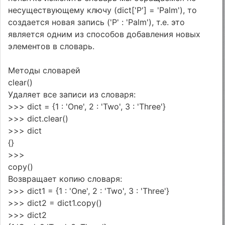
несуществующему ключу (dict['P'] = 'Palm'), то
создается новая запись ('P' : 'Palm'), т.е. это
является одним из способов добавления новых
элементов в словарь.
Методы словарей
clear()
Удаляет все записи из словаря:
>>> dict = {1 : 'One', 2 : 'Two', 3 : 'Three'}
>>> dict.clear()
>>> dict
{}
>>>
copy()
Возвращает копию словаря:
>>> dict1 = {1 : 'One', 2 : 'Two', 3 : 'Three'}
>>> dict2 = dict1.copy()
>>> dict2