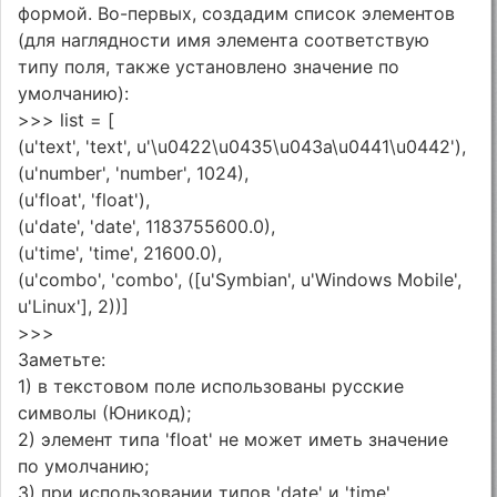
формой. Во-первых, создадим список элементов
(для наглядности имя элемента соответствую
типу поля, также установлено значение по
умолчанию):
>>> list = [
(u'text', 'text', u'\u0422\u0435\u043a\u0441\u0442'),
(u'number', 'number', 1024),
(u'float', 'float'),
(u'date', 'date', 1183755600.0),
(u'time', 'time', 21600.0),
(u'combo', 'combo', ([u'Symbian', u'Windows Mobile',
u'Linux'], 2))]
>>>
Заметьте:
1) в текстовом поле использованы русские
символы (Юникод);
2) элемент типа 'float' не может иметь значение
по умолчанию;
3) при использовании типов 'date' и 'time'