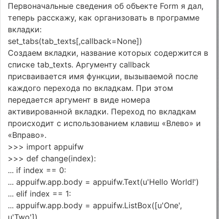
Первоначальные сведения об объекте Form я дал,
теперь расскажу, как организовать в программе
вкладки:
set_tabs(tab_texts[,callback=None])
Создаем вкладки, название которых содержится в
списке tab_texts. Аргументу callback
присваивается имя функции, вызываемой после
каждого перехода по вкладкам. При этом
передается аргумент в виде номера
активированной вкладки. Переход по вкладкам
происходит с использованием клавиш «Влево» и
«Вправо».
>>> import appuifw
>>> def change(index):
... if index == 0:
... appuifw.app.body = appuifw.Text(u'Hello World!')
... elif index == 1:
... appuifw.app.body = appuifw.ListBox([u'One',
u'Two'])