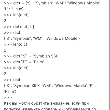
>>> dict = {'S' : 'Symbian', 'WM' : 'Windows Mobile',
'L' : 'Linux}
>>> len(dict)
3
>>> del dict['L']
>>> dict
{'S' : 'Symbian', 'WM' : 'Windows Mobile'}
>>> len(dict)
2
>>> dict['S'] = 'Symbian S60'
>>> dict['P'] = 'Palm'
>>> len(dict)
3
>>> dict
{'S' : 'Symbian S60', 'WM' : 'Windows Mobile', 'P' :
'Palm'}
>>>
Как вы могли обратить внимание, если при
попытке изменить словарь мы обращаемся по