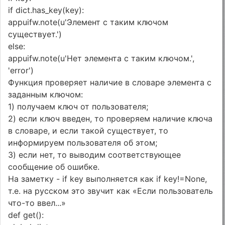
if dict.has_key(key):
appuifw.note(u'Элемент с таким ключом
существует.')
else:
appuifw.note(u'Нет элемента с таким ключом.',
'error')
Функция проверяет наличие в словаре элемента с
заданным ключом:
1) получаем ключ от пользователя;
2) если ключ введен, то проверяем наличие ключа
в словаре, и если такой существует, то
информируем пользователя об этом;
3) если нет, то выводим соответствующее
сообщение об ошибке.
На заметку - if key выполняется как if key!=None,
т.е. на русском это звучит как «Если пользователь
что-то ввел...»
def get():