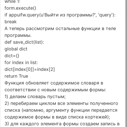
while 1:
form.execute()
if appuifw.query(u'Выйти из программы?', 'query'):
break
А теперь рассмотрим остальные функции в теле
программы.
def save_dict(list):
global dict
dict={}
for index in list:
dict[index[0]]=index[2]
return True
Функция обновляет содержимое словаря в
соответствии с новым содержимым формы:
1) делаем словарь пустым;
2) перебираем циклом все элементы полученного
списка (напомню, аргументу функции передается
содержимое формы в виде списка кортежей);
3) для каждого элемента формы создаем запись в