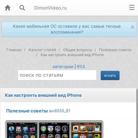
DimonVideo.ru
×
Какая мобильная ОС оставила у вас самые теплые
воспоминания?
Главная
Каталог статей
Общие вопросы
Полезные советы
Kaк нacтpoить внeшний вид iPhone
категории
|
RSS
Kaк нacтpoить внeшний вид iPhone
Полезные советы
audi555_81