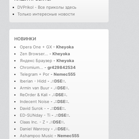
DVPrikol - Все приколы здесь
Только интересные новости
НОВИНКИ
Opera One + GX
-
Kheyoka
Zen Browser...
-
Kheyoka
Яндекс Браузер
-
Kheyoka
Chromium...
-
gr429842534
Telegram + Por
-
Nemec555
Iberian - Hidd
-
.::DSE::.
Armin van Buur
-
.::DSE::.
ReOrder & Kali
-
.::DSE::.
Indecent Noise
-
.::DSE::.
David Surok -
-
.::DSE::.
ED-SUNday - Ti
-
.::DSE::.
Claas Inc. - Z
-
.::DSE::.
Daniel Wanrooy
-
.::DSE::.
Ashampoo Music
-
Nemec555