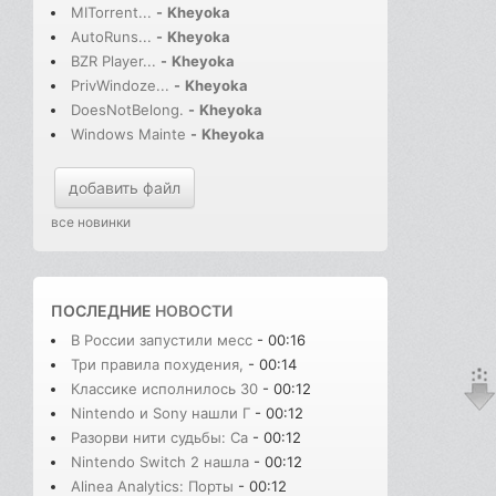
MITorrent...
-
Kheyoka
AutoRuns...
-
Kheyoka
BZR Player...
-
Kheyoka
PrivWindoze...
-
Kheyoka
DoesNotBelong.
-
Kheyoka
Windows Mainte
-
Kheyoka
добавить файл
все новинки
ПОСЛЕДНИЕ
НОВОСТИ
В России запустили месс
- 00:16
Три правила похудения,
- 00:14
Классике исполнилось 30
- 00:12
Nintendo и Sony нашли Г
- 00:12
Разорви нити судьбы: Сa
- 00:12
Nintendo Switch 2 нашла
- 00:12
Alinea Analytics: Порты
- 00:12