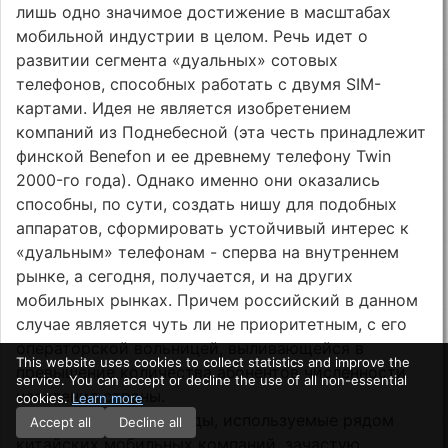
лишь одно значимое достижение в масштабах
мобильной индустрии в целом. Речь идет о
развитии сегмента «дуальных» сотовых
телефонов, способных работать с двумя SIM-
картами. Идея не является изобретением
компаний из Поднебесной (эта честь принадлежит
финской Benefon и ее древнему телефону Twin
2000-го года). Однако именно они оказались
способны, по сути, создать нишу для подобных
аппаратов, сформировать устойчивый интерес к
«дуальным» телефонам - сперва на внутреннем
рынке, а сегодня, получается, и на других
мобильных рынках. Причем российский в данном
случае является чуть ли не приоритетным, с его
операторской вольницей, выливающейся в
This website uses cookies to collect statistics and improve the
превышение количества абонентов численности
service. You can accept or decline the use of all non-essential
населения страны.
cookies.
Learn more
Конечно, многие методы, используемые рядом
Accept all
Decline all
китайских мобильных компаний, зачастую