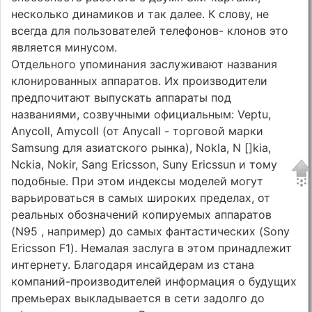
несколько динамиков и так далее. К слову, не
всегда для пользователей телефонов- клонов это
является минусом.
Отдельного упоминания заслуживают названия
клонированных аппаратов. Их производители
предпочитают выпускать аппараты под
названиями, созвучными официальным: Veptu,
Anycoll, Amycoll (от Anycall - торговой марки
Samsung для азиатского рынка), Nokla, N []kia,
Nckia, Nokir, Sang Ericsson, Suny Ericssun и тому
подобные. При этом индексы моделей могут
варьироваться в самых широких пределах, от
реальных обозначений копируемых аппаратов
(N95 , например) до самых фантастических (Sony
Ericsson F1). Немалая заслуга в этом принадлежит
интернету. Благодаря инсайдерам из стана
компаний-производителей информация о будущих
премьерах выкладывается в сети задолго до