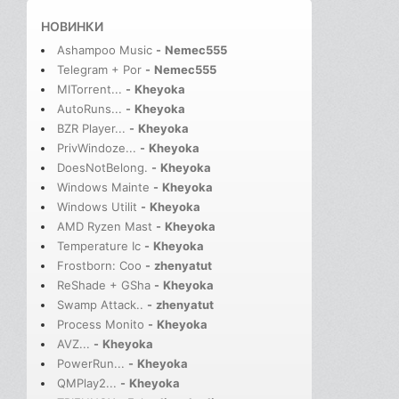
НОВИНКИ
Ashampoo Music
-
Nemec555
Telegram + Por
-
Nemec555
MITorrent...
-
Kheyoka
AutoRuns...
-
Kheyoka
BZR Player...
-
Kheyoka
PrivWindoze...
-
Kheyoka
DoesNotBelong.
-
Kheyoka
Windows Mainte
-
Kheyoka
Windows Utilit
-
Kheyoka
AMD Ryzen Mast
-
Kheyoka
Temperature Ic
-
Kheyoka
Frostborn: Coo
-
zhenyatut
ReShade + GSha
-
Kheyoka
Swamp Attack..
-
zhenyatut
Process Monito
-
Kheyoka
AVZ...
-
Kheyoka
PowerRun...
-
Kheyoka
QMPlay2...
-
Kheyoka