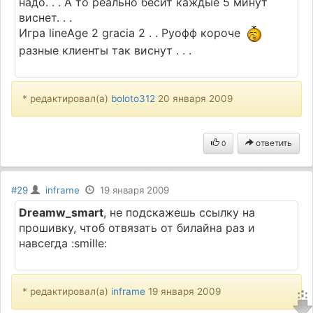
надо. . . А то реально бесит каждые 5 минут
виснет. . .
Игра lineAge 2 gracia 2 . . Руофф короче
разные клиенты так виснут . . .
* редактировал(а)
boloto312
20 января 2009
ответить
0
#29
inframe
19 января 2009
Dreamw_smart
, не подскажешь ссылку на
прошивку, чтоб отвязать от билайна раз и
навсегда :smille:
* редактировал(а)
inframe
19 января 2009