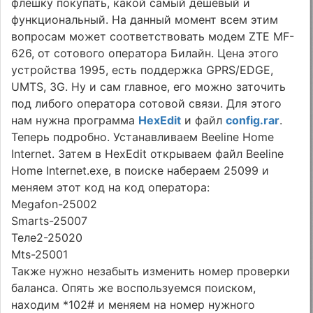
флешку покупать, какой самый дешевый и
функциональный. На данный момент всем этим
вопросам может соответствовать модем ZTE MF-
626, от сотового оператора Билайн. Цена этого
устройства 1995, есть поддержка GPRS/EDGE,
UMTS, 3G. Ну и сам главное, его можно заточить
под либого оператора сотовой связи. Для этого
нам нужна программа
HexEdit
и файл
config.rar
.
Теперь подробно. Устанавливаем Beeline Home
Internet. Затем в HexEdit открываем файл Beeline
Home Internet.eхе, в поиске набераем 25099 и
меняем этот код на код оператора:
Mеgаfon-25002
Smаrts-25007
Теле2-25020
Mts-25001
Также нужно незабыть изменить номер проверки
баланса. Опять же воспользуемся поиском,
находим *102# и меняем на номер нужного