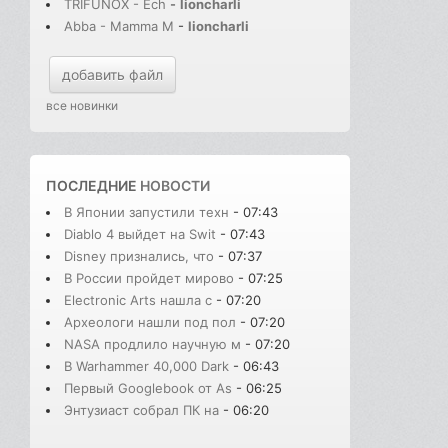
TRIFUNOX - Ech
-
lioncharli
Abba - Mamma M
-
lioncharli
добавить файл
все новинки
ПОСЛЕДНИЕ
НОВОСТИ
В Японии запустили техн
- 07:43
Diablo 4 выйдет на Swit
- 07:43
Disney признались, что
- 07:37
В России пройдет мирово
- 07:25
Electronic Arts нашла с
- 07:20
Археологи нашли под пол
- 07:20
NASA продлило научную м
- 07:20
В Warhammer 40,000 Dark
- 06:43
Первый Googlebook от As
- 06:25
Энтузиаст собрал ПК на
- 06:20