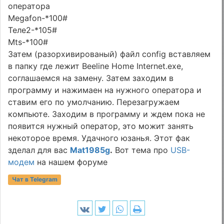
оператора
Меgаfon-*100#
Теле2-*105#
Мts-*100#
Затем (разорхивированый) файл config вставляем
в папку где лежит Beeline Home Internet.eхе,
соглашаемся на замену. Затем заходим в
программу и нажимаен на нужного оператора и
ставим его по умолчанию. Перезагружаем
компьюте. Заходим в программу и ждем пока не
появится нужный оператор, это можит занять
некоторое время. Удачного юзанья. Этот фак
зделал для вас
Mat1985g
.
Вот тема про
USB-
модем
на нашем форуме
Чат в Telegram