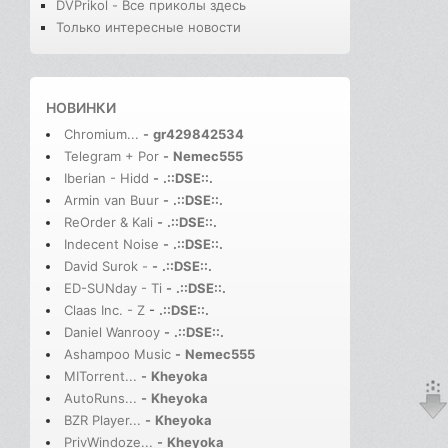
DVPrikol - Все приколы здесь
Только интересные новости
НОВИНКИ
Chromium...
-
gr429842534
Telegram + Por
-
Nemec555
Iberian - Hidd
-
.::DSE::.
Armin van Buur
-
.::DSE::.
ReOrder & Kali
-
.::DSE::.
Indecent Noise
-
.::DSE::.
David Surok -
-
.::DSE::.
ED-SUNday - Ti
-
.::DSE::.
Claas Inc. - Z
-
.::DSE::.
Daniel Wanrooy
-
.::DSE::.
Ashampoo Music
-
Nemec555
MITorrent...
-
Kheyoka
AutoRuns...
-
Kheyoka
BZR Player...
-
Kheyoka
PrivWindoze...
-
Kheyoka