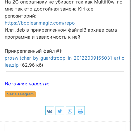
На 2G оперативку не убивает так как Multifl0w, по
мне так ето достойная замена Kirikae
репозиторий:
https://booleanmagic.com/repo
Или .deb в прикрепленном файле!В архиве сама
программа и зависимость к ней
Прикрепленный файл #1:
proswitcher_by_guardtroop_in_20122009155031_artic
les.zip
(62.96 кб)
Источник новости:
Чат в Telegram