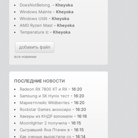
DoesNotBelong.
-
Kheyoka
Windows Mainte
-
Kheyoka
Windows Utilit
-
Kheyoka
AMD Ryzen Mast
-
Kheyoka
Temperature Ic
-
Kheyoka
добавить файл
все новинки
ПОСЛЕДНИЕ
НОВОСТИ
Radeon RX 7800 XT и RX
- 16:20
Samsung и SK Hynix тест
- 16:20
Маркетплейс Wildberries
- 16:20
Rockstar Games анонсиро
- 16:20
Хакеры из КНДР взломали
- 16:16
Moonlighter 2 получила
- 16:15
Сыгравший Яна Птачек в
- 16:15
Как ученые вырастили со
- 16:14