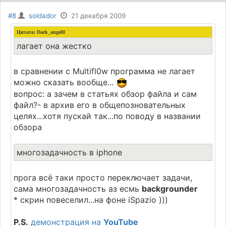
#8
soldador
21 декабря 2009
Цитата: Dark_angelll
лагает она жестко
в сравнении с Multifl0w программа не лагает
можно сказать вообще...
вопрос: а зачем в статьях обзор файла и сам
файл?- в архив его в общепозновательных
целях...хотя пускай так...по поводу в названии
обзора
многозадачность в iphone
прога всё таки просто переключает задачи,
сама многозадачность аз есмь
backgrounder
* скрин повеселил...на фоне iSpazio )))
P.S.
демонстрация на
YouTube