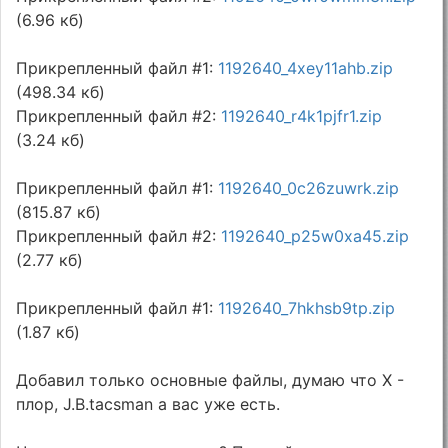
(6.96 кб)
Прикрепленный файл #1:
1192640_4xey11ahb.zip
(498.34 кб)
Прикрепленный файл #2:
1192640_r4k1pjfr1.zip
(3.24 кб)
Прикрепленный файл #1:
1192640_0c26zuwrk.zip
(815.87 кб)
Прикрепленный файл #2:
1192640_p25w0xa45.zip
(2.77 кб)
Прикрепленный файл #1:
1192640_7hkhsb9tp.zip
(1.87 кб)
Добавил только основные файлы, думаю что Х -
плор, J.B.tacsman а вас уже есть.