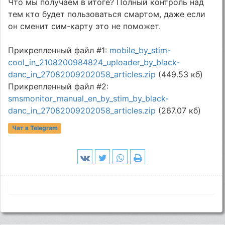
Что мы получаем в итоге? Полный контроль над
тем кто будет пользоваться смартом, даже если
он сменит сим-карту это не поможет.
Прикрепленный файл #1:
mobile_by_stim-
cool_in_2108200984824_uploader_by_black-
danc_in_27082009202058_articles.zip
(449.53 кб)
Прикрепленный файл #2:
smsmonitor_manual_en_by_stim_by_black-
danc_in_27082009202058_articles.zip
(267.07 кб)
Чат в Telegram