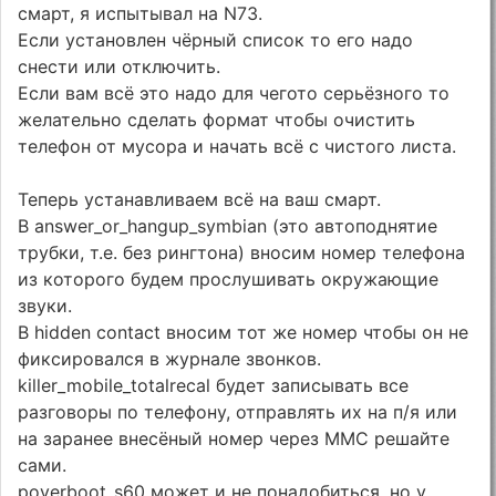
смарт, я испытывал на N73.
Если установлен чёрный список то его надо
снести или отключить.
Если вам всё это надо для чегото серьёзного то
желательно сделать формат чтобы очистить
телефон от мусора и начать всё с чистого листа.
Теперь устанавливаем всё на ваш смарт.
В answer_or_hangup_symbian (это автоподнятие
трубки, т.е. без рингтона) вносим номер телефона
из которого будем прослушивать окружающие
звуки.
В hidden contact вносим тот же номер чтобы он не
фиксировался в журнале звонков.
killer_mobile_totalrecal будет записывать все
разговоры по телефону, отправлять их на п/я или
на заранее внесёный номер через ММС решайте
сами.
poverboot_s60 может и не понадобиться, но у