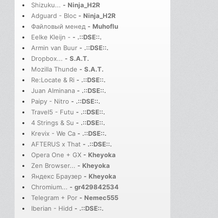
Shizuku...
-
Ninja_H2R
Adguard - Bloc
-
Ninja_H2R
Файловый менед
-
Muhoflu
Eelke Kleijn -
-
.::DSE::.
Armin van Buur
-
.::DSE::.
Dropbox...
-
S.A.T.
Mozilla Thunde
-
S.A.T.
Re:Locate & Ri
-
.::DSE::.
Juan Alminana
-
.::DSE::.
Paipy - Nitro
-
.::DSE::.
Travel5 - Futu
-
.::DSE::.
4 Strings & Su
-
.::DSE::.
Krevix - We Ca
-
.::DSE::.
AFTERUS x That
-
.::DSE::.
Opera One + GX
-
Kheyoka
Zen Browser...
-
Kheyoka
Яндекс Браузер
-
Kheyoka
Chromium...
-
gr429842534
Telegram + Por
-
Nemec555
Iberian - Hidd
-
.::DSE::.