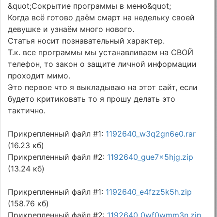
&quot;Сокрытие программы в меню&quot;
Когда всё готово даём смарт на недельку своей
девушке и узнаём много нового.
Статья носит познавательный характер.
Т.к. все программы мы устанавливаем на СВОЙ
телефон, то закон о защите личной информации
проходит мимо.
Это первое что я выкладываю на этот сайт, если
будето критиковать то я прошу делать это
тактично.
Прикрепленный файл #1:
1192640_w3q2gn6e0.rar
(16.23 кб)
Прикрепленный файл #2:
1192640_gue7x5hjg.zip
(13.24 кб)
Прикрепленный файл #1:
1192640_e4fzz5k5h.zip
(158.76 кб)
Прикрепленный файл #2:
1192640_0wf0wmm3n.zip