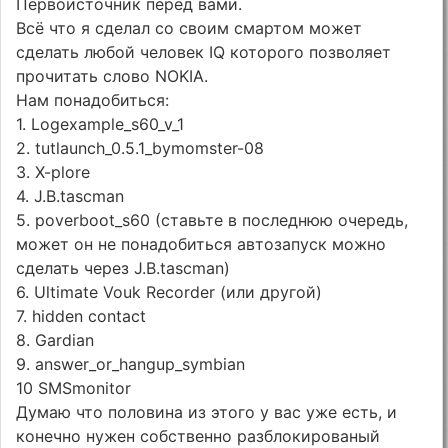
Первоисточник перед вами.
Всё что я сделал со своим смартом может
сделать любой человек IQ которого позволяет
прочитать слово NOKIA.
Нам понадобиться:
1. Logexample_s60_v_1
2. tutlaunch_0.5.1_bymomster-08
3. X-plore
4. J.B.tascman
5. poverboot_s60 (ставьте в последнюю очередь,
может он не понадобиться автозапуск можно
сделать через J.B.tascman)
6. Ultimate Vouk Recorder (или другой)
7. hidden contact
8. Gardian
9. answer_or_hangup_symbian
10 SMSmonitor
Думаю что половина из этого у вас уже есть, и
конечно нужен собственно разблокированый