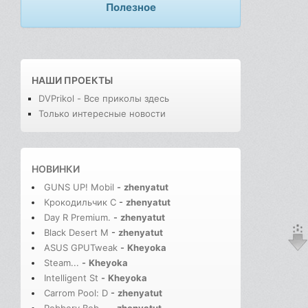
Полезное
НАШИ ПРОЕКТЫ
DVPrikol - Все приколы здесь
Только интересные новости
НОВИНКИ
GUNS UP! Mobil
-
zhenyatut
Крокодильчик С
-
zhenyatut
Day R Premium.
-
zhenyatut
Black Desert M
-
zhenyatut
ASUS GPUTweak
-
Kheyoka
Steam...
-
Kheyoka
Intelligent St
-
Kheyoka
Carrom Pool: D
-
zhenyatut