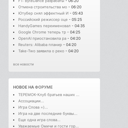
FT: ByteDance разрабаты
- 06:20
Отмена строительства мо
- 06:20
Ютубер снял эффектный И
- 05:43
Российский режиссер оце
- 05:25
HandyGames переименовал
- 04:35
Google Chrome теперь тр
- 04:25
OpenAI приостановила ра
- 04:20
Reuters: Alibaba планир
- 04:20
Take-Two заявила о реко
- 04:20
все новости
НОВОЕ НА
ФОРУМЕ
ТЕРЕМОК-Клуб братьев наших ...
Ассоциации...
Игра Слова =)...
Игра на две последние буквы...
Еще одна игра слова...
Уважаемые Омичи и гости гор...