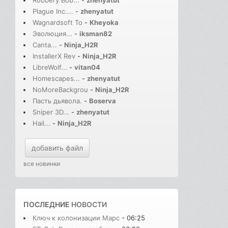
Robbery Bob...
-
zhenyatut
Plague Inc....
-
zhenyatut
Wagnardsoft To
-
Kheyoka
Эволюция...
-
iksman82
Canta...
-
Ninja_H2R
InstallerX Rev
-
Ninja_H2R
LibreWolf...
-
vitan04
Homescapes...
-
zhenyatut
NoMoreBackgrou
-
Ninja_H2R
Пасть дьявола.
-
Boserva
Sniper 3D...
-
zhenyatut
Hail...
-
Ninja_H2R
добавить файл
все новинки
ПОСЛЕДНИЕ
НОВОСТИ
Ключ к колонизации Марс
- 06:25