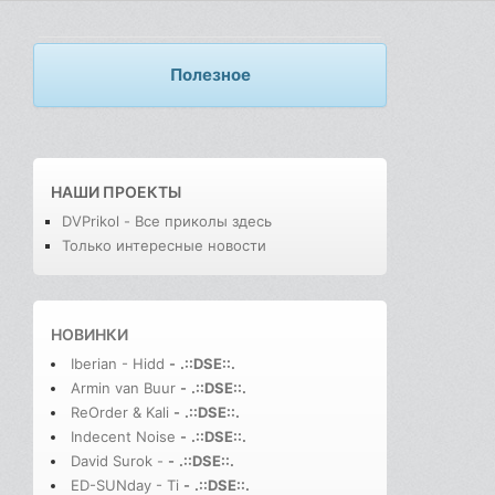
Полезное
НАШИ ПРОЕКТЫ
DVPrikol - Все приколы здесь
Только интересные новости
НОВИНКИ
Iberian - Hidd
-
.::DSE::.
Armin van Buur
-
.::DSE::.
ReOrder & Kali
-
.::DSE::.
Indecent Noise
-
.::DSE::.
David Surok -
-
.::DSE::.
ED-SUNday - Ti
-
.::DSE::.