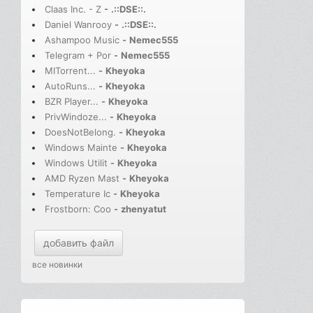
Claas Inc. - Z
-
.::DSE::.
Daniel Wanrooy
-
.::DSE::.
Ashampoo Music
-
Nemec555
Telegram + Por
-
Nemec555
MITorrent...
-
Kheyoka
AutoRuns...
-
Kheyoka
BZR Player...
-
Kheyoka
PrivWindoze...
-
Kheyoka
DoesNotBelong.
-
Kheyoka
Windows Mainte
-
Kheyoka
Windows Utilit
-
Kheyoka
AMD Ryzen Mast
-
Kheyoka
Temperature Ic
-
Kheyoka
Frostborn: Coo
-
zhenyatut
добавить файл
все новинки