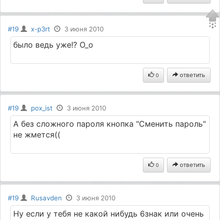
#19
x-p3rt
3 июня 2010
было ведь уже!? О_о
ответить
0
#19
pox_ist
3 июня 2010
А без сложного пароля кнопка "Сменить пароль"
не жмется((
ответить
0
#19
Rusavden
3 июня 2010
Ну если у тебя не какой нибудь 6знак или очень