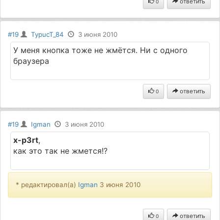
ответить
0
#19
TypucT_84
3 июня 2010
У меня кнопка тоже не жмётся. Ни с одного
браузера
ответить
0
#19
Igman
3 июня 2010
x-p3rt
,
как это так не жмется!?
* редактировал(а)
Igman
3 июня 2010
ответить
0