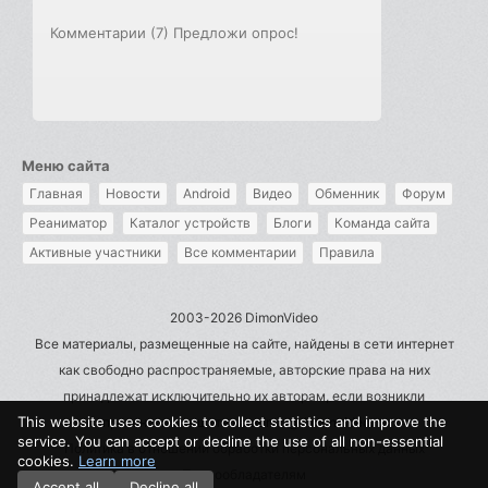
Комментарии (7)
Предложи опрос!
Меню сайта
Главная
Новости
Android
Видео
Обменник
Форум
Реаниматор
Каталог устройств
Блоги
Команда сайта
Активные участники
Все комментарии
Правила
2003-2026 DimonVideo
Все материалы, размещенные на сайте, найдены в сети интернет
как свободно распространяемые, авторские права на них
принадлежат исключительно их авторам, если возникли
This website uses cookies to collect statistics and improve the
претензии - пишите на admin@dimonvideo.ru
service. You can accept or decline the use of all non-essential
Политика в отношении обработки персональных данных
cookies.
Learn more
Правообладателям
Accept all
Decline all