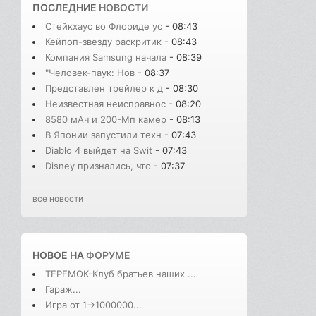
ПОСЛЕДНИЕ
НОВОСТИ
Стейкхаус во Флориде ус
- 08:43
Кейпоп-звезду раскритик
- 08:43
Компания Samsung начала
- 08:39
"Человек-паук: Нов
- 08:37
Представлен трейлер к д
- 08:30
Неизвестная неисправнос
- 08:20
8580 мАч и 200-Мп камер
- 08:13
В Японии запустили техн
- 07:43
Diablo 4 выйдет на Swit
- 07:43
Disney признались, что
- 07:37
все новости
НОВОЕ НА
ФОРУМЕ
ТЕРЕМОК-Клуб братьев наших ...
Гараж...
Игра от 1->1000000...