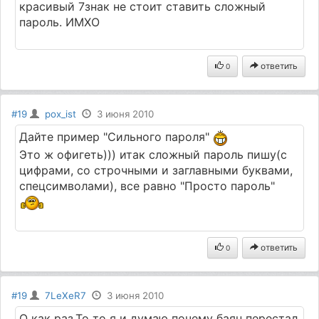
красивый 7знак не стоит ставить сложный
пароль. ИМХО
ответить
0
#19
pox_ist
3 июня 2010
Дайте пример "Сильного пароля"
Это ж офигеть))) итак сложный пароль пишу(с
цифрами, со строчными и заглавными буквами,
спецсимволами), все равно "Просто пароль"
ответить
0
#19
7LeXeR7
3 июня 2010
О как раз.То то я и думаю почему баян перестал