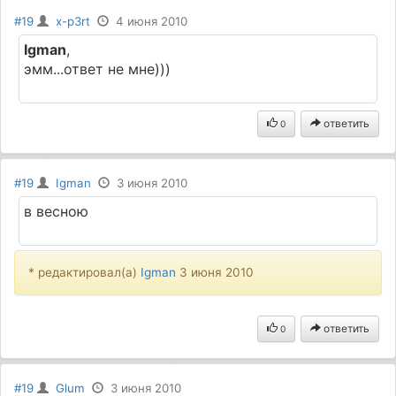
#19
x-p3rt
4 июня 2010
Igman
,
эмм...ответ не мне)))
ответить
0
#19
Igman
3 июня 2010
в весною
* редактировал(а)
Igman
3 июня 2010
ответить
0
#19
Glum
3 июня 2010