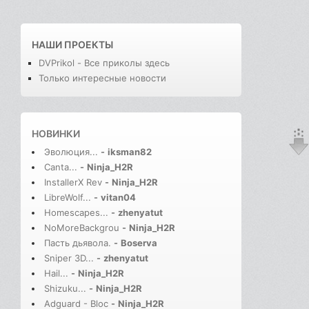
НАШИ ПРОЕКТЫ
DVPrikol - Все приколы здесь
Только интересные новости
НОВИНКИ
Эволюция...
-
iksman82
Canta...
-
Ninja_H2R
InstallerX Rev
-
Ninja_H2R
LibreWolf...
-
vitan04
Homescapes...
-
zhenyatut
NoMoreBackgrou
-
Ninja_H2R
Пасть дьявола.
-
Boserva
Sniper 3D...
-
zhenyatut
Hail...
-
Ninja_H2R
Shizuku...
-
Ninja_H2R
Adguard - Bloc
-
Ninja_H2R