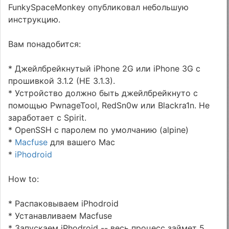
FunkySpaceMonkey опубликовал небольшую
инструкцию.
Вам понадобится:
* Джейлбрейкнутый iPhone 2G или iPhone 3G с
прошивкой 3.1.2 (НЕ 3.1.3).
* Устройство должно быть джейлбрейкнуто с
помощью PwnageTool, RedSn0w или Blackra1n. Не
заработает с Spirit.
* OpenSSH с паролем по умолчанию (alpine)
*
Macfuse
для вашего Mac
*
iPhodroid
How to:
* Распаковываем iPhodroid
* Устанавливаем Macfuse
* Запускаем iPhodroid -- весь процесс займет 5