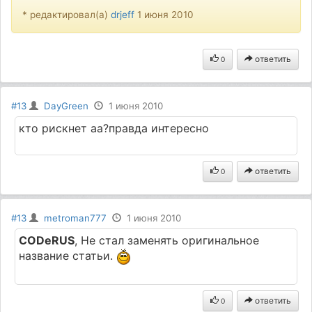
* редактировал(а)
drjeff
1 июня 2010
ответить
0
#13
DayGreen
1 июня 2010
кто рискнeт aa?прaвдa интeрeсно
ответить
0
#13
metroman777
1 июня 2010
CODeRUS
, Не стал заменять оригинальное
название статьи.
ответить
0