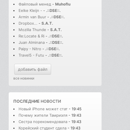
Файловый менед
-
Muhoflu
Eelke Kleijn -
-
.::DSE::.
Armin van Buur
-
.::DSE::.
Dropbox...
-
S.A.T.
Mozilla Thunde
-
S.A.T.
Re:Locate & Ri
-
.::DSE::.
Juan Alminana
-
.::DSE::.
Paipy - Nitro
-
.::DSE::.
Travel5 - Futu
-
.::DSE::.
добавить файл
все новинки
ПОСЛЕДНИЕ
НОВОСТИ
Новый iPhone может стат
- 19:45
Почему жители Тамриэля
- 19:43
Сестра порекомендовала
- 19:43
Корейский студент сдела
- 19:43