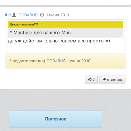
#13
CODeRUS
1 июня 2010
Цитата: metroman777
* Macfuse для вашего Mac
да уж действительно совсем все просто =)
* редактировал(а)
CODeRUS
1 июня 2010
ответить
0
Полезное