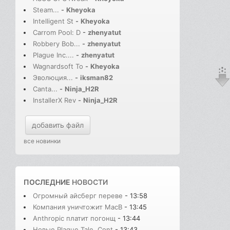
Steam...
-
Kheyoka
Intelligent St
-
Kheyoka
Carrom Pool: D
-
zhenyatut
Robbery Bob...
-
zhenyatut
Plague Inc....
-
zhenyatut
Wagnardsoft To
-
Kheyoka
Эволюция...
-
iksman82
Canta...
-
Ninja_H2R
InstallerX Rev
-
Ninja_H2R
добавить файл
все новинки
ПОСЛЕДНИЕ
НОВОСТИ
Огромный айсберг переве
- 13:58
Компания уничтожит MacB
- 13:45
Anthropic платит погонщ
- 13:44
Новые Plague Tale, Cont
- 13:43