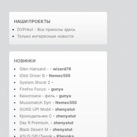
НАШИ ПРОЕКТЫ
DVPrikol - Все приколы здесь
Только интересные новости
НОВИНКИ
Glen Hansard -
-
wizard76
IObit Driver B
-
Nemec555
System Shock 2
-
Firefox Focus:
-
gunya
Кинопоиск－филь
-
gunya
Musixmatch Dyn
-
Nemec555
GUNS UP! Mobil
-
zhenyatut
Крокодильчик С
-
zhenyatut
Day R Premium.
-
zhenyatut
Black Desert M
-
zhenyatut
ASUS GPUTweak
-
Kheyoka