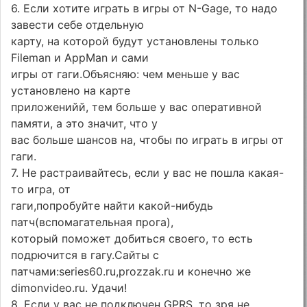
6. Если хотите играть в игры от N-Gage, то надо
завести себе отдельную
карту, на которой будут установлены только
Fileman и AppMan и сами
игры от гаги.Объясняю: чем меньше у вас
установлено на карте
приложенийй, тем больше у вас оперативной
памяти, а это значит, что у
вас больше шансов на, чтобы по играть в игры от
гаги.
7. Не растраивайтесь, если у вас не пошла какая-
то игра, от
гаги,попробуйте найти какой-нибудь
патч(вспомагательная прога),
который поможет добиться своего, то есть
подрючится в гагу.Сайты с
патчами:series60.ru,prozzak.ru и конечно же
dimonvideo.ru. Удачи!
8. Если у вас не подключен GPRS, то зря не