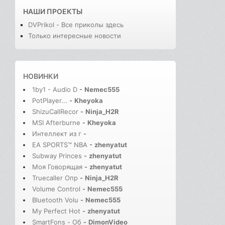
НАШИ ПРОЕКТЫ
DVPrikol - Все приколы здесь
Только интересные новости
НОВИНКИ
1by1 - Audio D
-
Nemec555
PotPlayer...
-
Kheyoka
ShizuCallRecor
-
Ninja_H2R
MSI Afterburne
-
Kheyoka
Интеллект из г
-
EA SPORTS™ NBA
-
zhenyatut
Subway Princes
-
zhenyatut
Моя Говорящая
-
zhenyatut
Truecaller Опр
-
Ninja_H2R
Volume Control
-
Nemec555
Bluetooth Volu
-
Nemec555
My Perfect Hot
-
zhenyatut
SmartFons - Об
-
DimonVideo