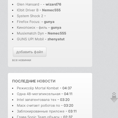
Glen Hansard -
-
wizard76
IObit Driver B
-
Nemec555
System Shock 2
-
Firefox Focus:
-
gunya
Кинопоиск－филь
-
gunya
Musixmatch Dyn
-
Nemec555
GUNS UP! Mobil
-
zhenyatut
добавить файл
все новинки
ПОСЛЕДНИЕ
НОВОСТИ
Режиссёр Mortal Kombat
- 04:37
Одна 48-мегапиксельная
- 04:11
Intel запатентовала тех
- 03:20
Маск считает роботов по
- 03:20
Заблокированные приложе
- 03:11
Глава Sonic Team объясн
- 02:37