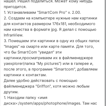
нашел. Решил поделиться. Может кому нибудь
пригодится.
1. Устанавливаем "SmartCom Pro" v. 2.00.
2. Создаем на компьютере нужные нам картинки
для контактов размером 176x181, необходимого
нам качества в формате jpg. Я делал с помощью
InfranView.
3. Помещаем эти картинки в одну из общих папок
"Images" на смарте или карте памяти. Для того,
что бы SmartCom "увидел" эти
картинки,просматриваем их в файлменеджере
yaexplorer(папка "My pictures") или в галерее и,
после этого, в программе "Smartcom", добавляем
картинки к контактам.
Далее удобно действовать с помощью
файлменеджера "Griffon", хотя можно любым
другим.
1. Находим папку <имя
диска>:/system/apps/photophone/images. Там нас