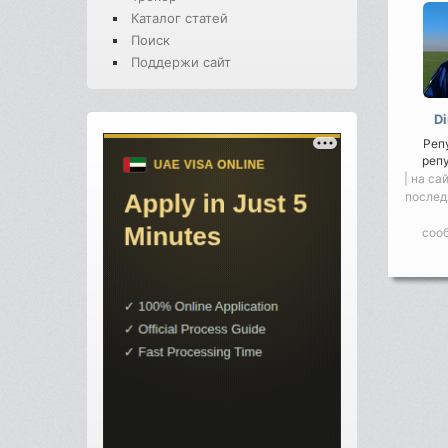
Каталог статей
Поиск
Поддержи сайт
D
Реп
реп
| на са
послед
соо