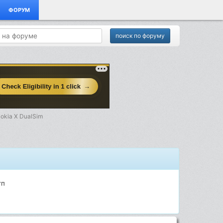
ФОРУМ
okia X DualSim
тп