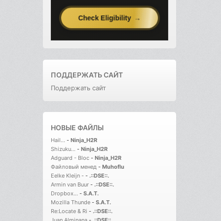
ПОДДЕРЖАТЬ САЙТ
Поддержать сайт
НОВЫЕ ФАЙЛЫ
Hail...
-
Ninja_H2R
Shizuku...
-
Ninja_H2R
Adguard - Bloc
-
Ninja_H2R
Файловый менед
-
Muhoflu
Eelke Kleijn -
-
.::DSE::.
Armin van Buur
-
.::DSE::.
Dropbox...
-
S.A.T.
Mozilla Thunde
-
S.A.T.
Re:Locate & Ri
-
.::DSE::.
Juan Alminana
-
.::DSE::.