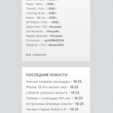
Paipy - Nitro
-
.::DSE::.
Travel5 - Futu
-
.::DSE::.
4 Strings & Su
-
.::DSE::.
Krevix - We Ca
-
.::DSE::.
AFTERUS x That
-
.::DSE::.
Opera One + GX
-
Kheyoka
Zen Browser...
-
Kheyoka
Яндекс Браузер
-
Kheyoka
Chromium...
-
gr429842534
Telegram + Por
-
Nemec555
все новинки
ПОСЛЕДНИЕ
НОВОСТИ
Ученые назвали неожидан
- 16:25
iPhone 18 Pro может ока
- 16:25
L3Harris успешно испыта
- 16:25
Геймер с помощью ИИ нап
- 16:25
Астрономы впервые нашли
- 16:25
Чиним старые Nokia и iP
- 16:25