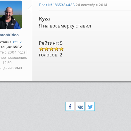
Пост № 1865334438
24 сентября 2014
Kyza
Я на восьмерку ставил
imonVideo
утация:
6532
Рейтинг: 5
утация:
6532
йте с 2004 года |
голосов:
2
нее посещение:
12:50
бщений:
6941