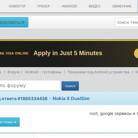
НОВОСТИ
ТРЕКЕР
ANDROID
ВИДЕО
ОБМЕННИК
рироваться
я
Форум
Android - гуглофоны
Прошивки под Android устройства
N
-
Nokia X DualSim
 ответа #1865334438
root, google сервисы и 
ии темы