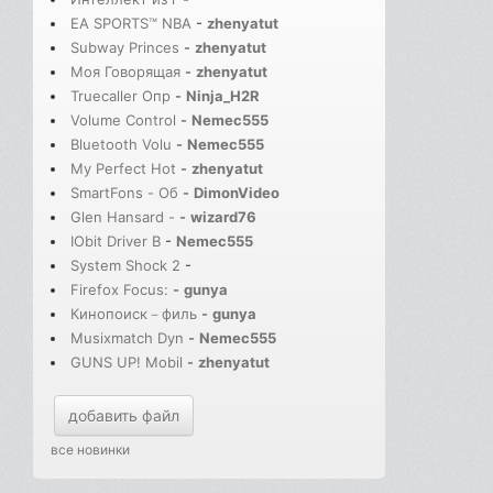
EA SPORTS™ NBA
-
zhenyatut
Subway Princes
-
zhenyatut
Моя Говорящая
-
zhenyatut
Truecaller Опр
-
Ninja_H2R
Volume Control
-
Nemec555
Bluetooth Volu
-
Nemec555
My Perfect Hot
-
zhenyatut
SmartFons - Об
-
DimonVideo
Glen Hansard -
-
wizard76
IObit Driver B
-
Nemec555
System Shock 2
-
Firefox Focus:
-
gunya
Кинопоиск－филь
-
gunya
Musixmatch Dyn
-
Nemec555
GUNS UP! Mobil
-
zhenyatut
добавить файл
все новинки