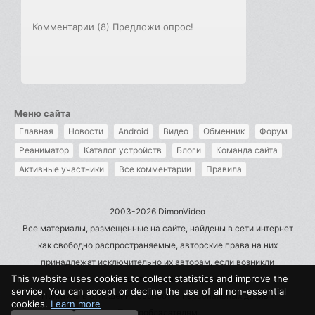
Комментарии (8)
Предложи опрос!
Меню сайта
Главная
Новости
Android
Видео
Обменник
Форум
Реаниматор
Каталог устройств
Блоги
Команда сайта
Активные участники
Все комментарии
Правила
2003-2026 DimonVideo
Все материалы, размещенные на сайте, найдены в сети интернет
как свободно распространяемые, авторские права на них
принадлежат исключительно их авторам, если возникли
This website uses cookies to collect statistics and improve the
претензии - пишите на admin@dimonvideo.ru
service. You can accept or decline the use of all non-essential
Политика в отношении обработки персональных данных
cookies.
Learn more
Правообладателям