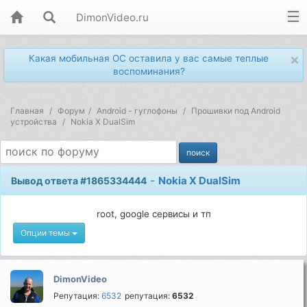
DimonVideo.ru
×
Какая мобильная ОС оставила у вас самые теплые
воспоминания?
Главная
Форум
Android - гуглофоны
Прошивки под Android
устройства
Nokia X DualSim
-
Nokia X DualSim
Вывод ответа #1865334444
root, google сервисы и тп
Опции темы
DimonVideo
Репутация:
6532
репутация:
6532