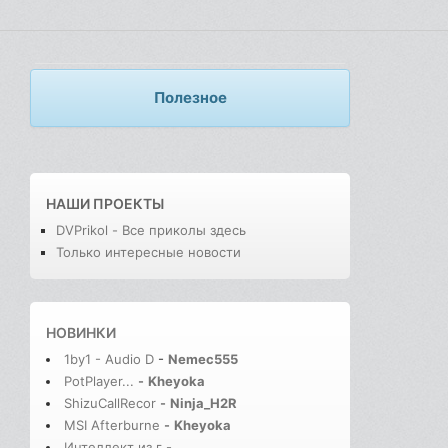
Полезное
НАШИ ПРОЕКТЫ
DVPrikol - Все приколы здесь
Только интересные новости
НОВИНКИ
1by1 - Audio D
-
Nemec555
PotPlayer...
-
Kheyoka
ShizuCallRecor
-
Ninja_H2R
MSI Afterburne
-
Kheyoka
Интеллект из г
-