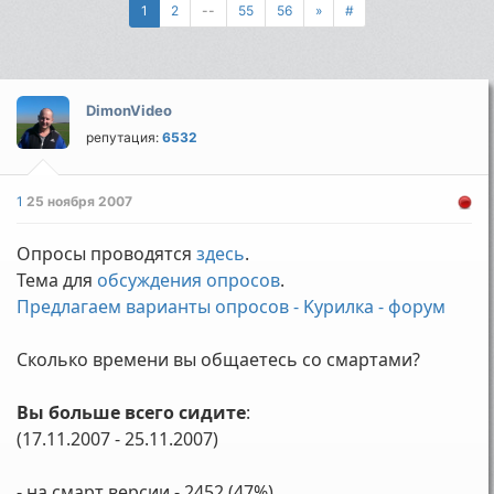
1
2
--
55
56
»
#
DimonVideo
репутация:
6532
1
25 ноября 2007
Опросы проводятся
здесь
.
Тема для
обсуждения опросов
.
Предлагаем варианты опросов - Kурилка - форум
Сколько времени вы общаетесь со смартами?
Вы больше всего сидите
:
(17.11.2007 - 25.11.2007)
- на смарт версии - 2452 (47%)