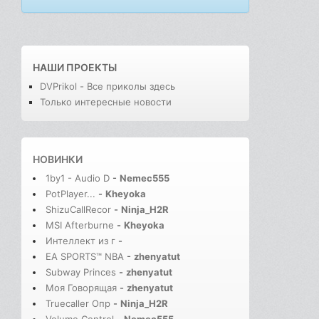
НАШИ ПРОЕКТЫ
DVPrikol - Все приколы здесь
Только интересные новости
НОВИНКИ
1by1 - Audio D
-
Nemec555
PotPlayer...
-
Kheyoka
ShizuCallRecor
-
Ninja_H2R
MSI Afterburne
-
Kheyoka
Интеллект из г
-
EA SPORTS™ NBA
-
zhenyatut
Subway Princes
-
zhenyatut
Моя Говорящая
-
zhenyatut
Truecaller Опр
-
Ninja_H2R