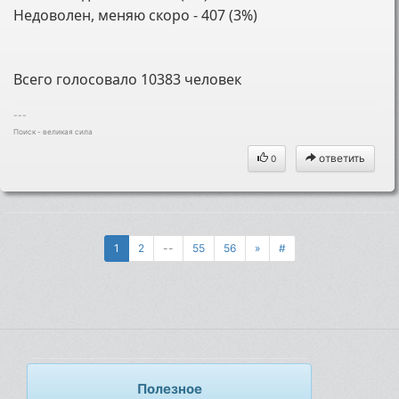
Недоволен, меняю скоро - 407 (3%)
Всего голосовало 10383 человек
---
Поиск - великая сила
ответить
0
1
2
--
55
56
»
#
Полезное