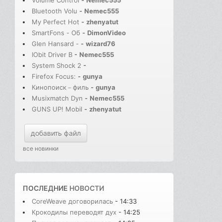
Volume Control
-
Nemec555
Bluetooth Volu
-
Nemec555
My Perfect Hot
-
zhenyatut
SmartFons - Об
-
DimonVideo
Glen Hansard -
-
wizard76
IObit Driver B
-
Nemec555
System Shock 2
-
Firefox Focus:
-
gunya
Кинопоиск－филь
-
gunya
Musixmatch Dyn
-
Nemec555
GUNS UP! Mobil
-
zhenyatut
добавить файл
все новинки
ПОСЛЕДНИЕ
НОВОСТИ
CoreWeave договорилась
- 14:33
Крокодилы переводят дух
- 14:25