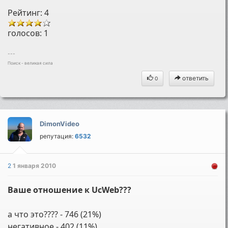
Рейтинг: 4
голосов:
1
---
Поиск - великая сила
ответить
0
DimonVideo
репутация:
6532
2
1 января 2010
Ваше отношение к UcWeb???
а что это???? - 746 (21%)
негативное - 402 (11%)