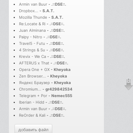
Armin van Buur
-
.::DSE::.
Dropbox...
-
S.A.T.
Mozilla Thunde
-
S.A.T.
Re:Locate & Ri
-
.::DSE::.
Juan Alminana
-
.::DSE::.
Paipy - Nitro
-
.::DSE::.
Travel5 - Futu
-
.::DSE::.
4 Strings & Su
-
.::DSE::.
Krevix - We Ca
-
.::DSE::.
AFTERUS x That
-
.::DSE::.
Opera One + GX
-
Kheyoka
Zen Browser...
-
Kheyoka
Яндекс Браузер
-
Kheyoka
Chromium...
-
gr429842534
Telegram + Por
-
Nemec555
Iberian - Hidd
-
.::DSE::.
Armin van Buur
-
.::DSE::.
ReOrder & Kali
-
.::DSE::.
добавить файл