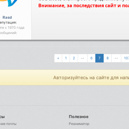
Внимание, за последствия сайт и по
Rasd
епутация:
йте с 1970 года
ообщений:
«
1
2
--
6
7
8
--
10
Авторизуйтесь на сайте для нап
сы
Полезное
ние почты
Реаниматор