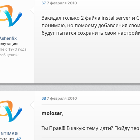
67
7 февраля 2010
Закидал только 2 файла installserver и C
понимаю, но помоему добавления своих
будут пытатся сохранить свои настройки
Ashenfix
епутация:
йте с 1970 года
ообщений:
68
7 февраля 2010
molosar
,
Ты Прав!!! В какую тему идти? Пойду т
ANTIMAG
путация:
47