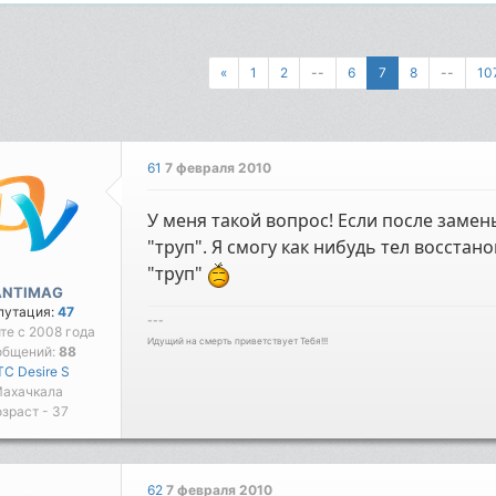
«
1
2
--
6
7
8
--
10
61
7 февраля 2010
У меня такой вопрос! Если после замен
"труп". Я смогу как нибудь тел восстан
"труп"
ANTIMAG
путация:
47
---
йте с 2008 года
Идущий на смерть приветствует Тебя!!!
общений:
88
C Desire S
ахачкала
зраст - 37
62
7 февраля 2010