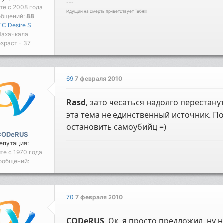
---
йте с 2008 года
Идущий на смерть приветствует Тебя!!!
общений:
88
C Desire S
ахачкала
зраст - 37
69
7 февраля 2010
Rasd
, зато чесаться надолго перестану
эта тема не единственный источник. По
остановить самоубийц =)
CODeRUS
епутация:
йте с 1970 года
ообщений:
70
7 февраля 2010
CODeRUS
, Ок, я просто предложил, ну