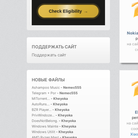
Nokia
р
на са
ПОДДЕРЖАТЬ САЙТ
с
Поддержать сайт
НОВЫЕ ФАЙЛЫ
Ashampoo Music
-
Nemec555
Telegram + Por
-
Nemec555
MITorrent...
-
Kheyoka
AutoRuns...
-
Kheyoka
BZR Player...
-
Kheyoka
E
PrivWindoze...
-
Kheyoka
ре
DoesNotBelong.
-
Kheyoka
на са
Windows Mainte
-
Kheyoka
соо
Windows Utilit
-
Kheyoka
Xiao
AMD Ryzen Mast
-
Kheyoka