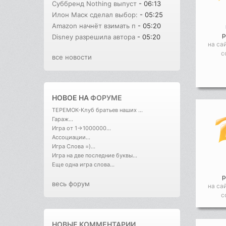
Суббренд Nothing выпуст
- 06:13
Илон Маск сделал выбор:
- 05:25
Amazon начнёт взимать п
- 05:20
р
Disney разрешила автора
- 05:20
на са
с
все новости
НОВОЕ НА
ФОРУМЕ
ТЕРЕМОК-Клуб братьев наших ...
Гараж...
Игра от 1->1000000...
Ассоциации...
Игра Слова =)...
Игра на две последние буквы...
Еще одна игра слова...
р
весь форум
на са
с
НОВЫЕ КОММЕНТАРИИ