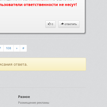
льзователи ответственности не несут!
ответить
0
7
108
»
#
исания ответа.
Разное
Размещение рекламы