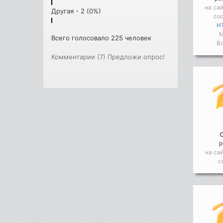
на са
Другая - 2 (0%)
со
HT
М
Всего голосовало 225 человек
Во
Комментарии (7)
Предложи опрос!
р
на са
с