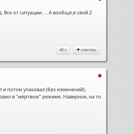
. Все от ситуации. . . А вообще,я свой 2
ответить
0
л и потом упаковал (без изменений),
овил в "мёртвом" режиме. Наверное, на то