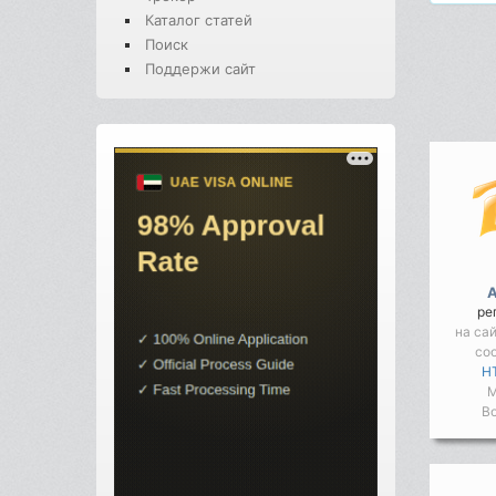
Каталог статей
Поиск
Поддержи сайт
ре
на са
со
HT
М
Во