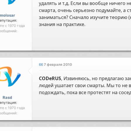
удалять и т.д. Если вы вообще ничего 
смарта, очень серьезно подумайте, а с
molosar
заниматься? Сначало изучите теорию (н
епутация:
знания на практике.
йте с 1970 года
ообщений:
66
7 февраля 2010
CODeRUS
, Извиняюсь, но предлагаю зак
людей ушатает свои смарты. Мы то не в
подождать, пока все протестят на сосед
Rasd
епутация:
йте с 1970 года
ообщений: