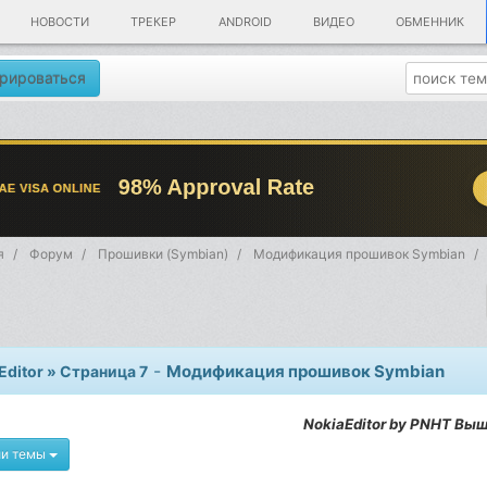
НОВОСТИ
ТРЕКЕР
ANDROID
ВИДЕО
ОБМЕННИК
рироваться
я
Форум
Прошивки (Symbian)
Модификация прошивок Symbian
-
Модификация прошивок Symbian
Editor » Страница 7
NokiaEditor by PNHT Выш
ии темы