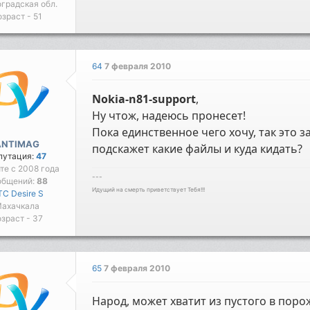
градская обл.
озраст - 51
64
7 февраля 2010
Nokia-n81-support
,
Ну чтож, надеюсь пронесет!
Пока единственное чего хочу, так это 
ANTIMAG
подскажет какие файлы и куда кидать?
путация:
47
йте с 2008 года
---
общений:
88
Идущий на смерть приветствует Тебя!!!
C Desire S
ахачкала
зраст - 37
65
7 февраля 2010
Народ, может хватит из пустого в поро