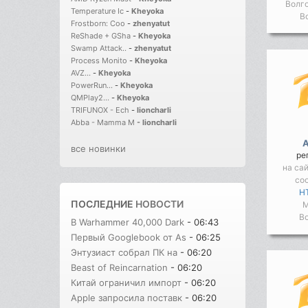
Волго
Temperature Ic
-
Kheyoka
В
Frostborn: Coo
-
zhenyatut
ReShade + GSha
-
Kheyoka
Swamp Attack..
-
zhenyatut
Process Monito
-
Kheyoka
AVZ...
-
Kheyoka
PowerRun...
-
Kheyoka
QMPlay2...
-
Kheyoka
TRIFUNOX - Ech
-
lioncharli
Abba - Mamma M
-
lioncharli
все новинки
ре
на са
со
HT
ПОСЛЕДНИЕ
НОВОСТИ
М
Во
В Warhammer 40,000 Dark
- 06:43
Первый Googlebook от As
- 06:25
Энтузиаст собрал ПК на
- 06:20
Beast of Reincarnation
- 06:20
Китай ограничил импорт
- 06:20
Apple запросила поставк
- 06:20