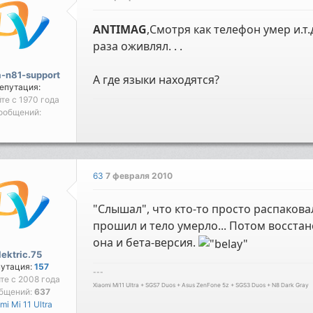
ANTIMAG
,Смотря как телефон умер и.т.д
раза оживлял. . .
-n81-support
А где языки находятся?
епутация:
йте с 1970 года
ообщений:
63
7 февраля 2010
"Слышал", что кто-то просто распакова
прошил и тело умерло... Потом восстан
она и бета-версия.
lektric.75
путация:
157
---
йте с 2008 года
Xiaomi Mi11 Ultra + SGS7 Duos + Asus ZenFone 5z + SGS3 Duos + N8 Dark Gray
бщений:
637
mi Mi 11 Ultra