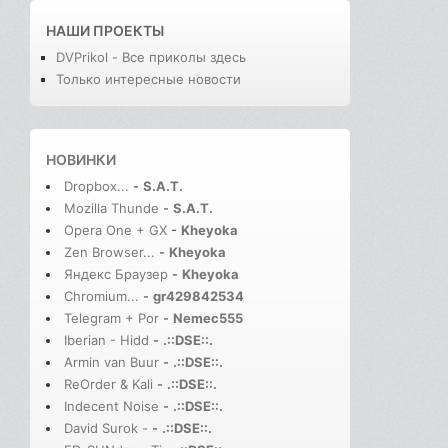
НАШИ ПРОЕКТЫ
DVPrikol - Все приколы здесь
Только интересные новости
НОВИНКИ
Dropbox...
-
S.A.T.
Mozilla Thunde
-
S.A.T.
Opera One + GX
-
Kheyoka
Zen Browser...
-
Kheyoka
Яндекс Браузер
-
Kheyoka
Chromium...
-
gr429842534
Telegram + Por
-
Nemec555
Iberian - Hidd
-
.::DSE::.
Armin van Buur
-
.::DSE::.
ReOrder & Kali
-
.::DSE::.
Indecent Noise
-
.::DSE::.
David Surok -
-
.::DSE::.