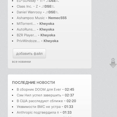
ED-SUNday - Ti
-
.::DSE::.
Claas Inc. - Z
-
.::DSE::.
Daniel Wanrooy
-
.::DSE::.
Ashampoo Music
-
Nemec555
MITorrent...
-
Kheyoka
AutoRuns...
-
Kheyoka
BZR Player...
-
Kheyoka
PrivWindoze...
-
Kheyoka
добавить файл
все новинки
ПОСЛЕДНИЕ
НОВОСТИ
В сборник DOOM для Ever
- 02:45
Сэм Нил успел завершить
- 02:37
В США расследуют сближе
- 02:20
Уязвимости BMC не устра
- 01:33
Anthropic подтвердила п
- 01:33