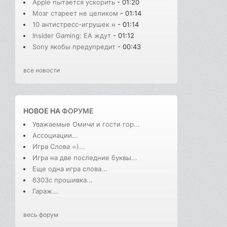
Apple пытается ускорить
- 01:20
Мозг стареет не целиком
- 01:14
10 антистресс-игрушек н
- 01:14
Insider Gaming: EA ждут
- 01:12
Sony якобы предупредит
- 00:43
все новости
НОВОЕ НА
ФОРУМЕ
Уважаемые Омичи и гости гор...
Ассоциации...
Игра Слова =)...
Игра на две последние буквы...
Еще одна игра слова...
6303с прошивка...
Гараж...
весь форум