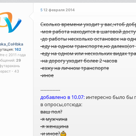
5
12 февраля 2014
Сколько времени уходит у вас,чтоб доб
-моя работа находится в шаговой досту
-до работы несколько остановок на одн
bka_CoHbka
-еду на одном транспорте,но далеко(от 
утация:
162
-еду на одном или нескольких видах тра
йте с 2011 года
-на дорогу уходит более 2 часов
общений:
29
футаракань
-езжу на личном транспорте
зраст - 43
-иное
-------------
добавлено в 10.07:
интересно было бы 
в опросы,отсюда:
ваш пол?
-я мужчина
-я женщина
-и иное?