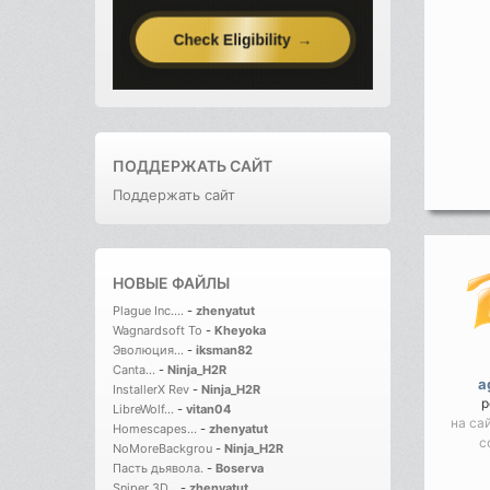
ПОДДЕРЖАТЬ САЙТ
Поддержать сайт
НОВЫЕ ФАЙЛЫ
Plague Inc....
-
zhenyatut
Wagnardsoft To
-
Kheyoka
Эволюция...
-
iksman82
Canta...
-
Ninja_H2R
a
InstallerX Rev
-
Ninja_H2R
р
LibreWolf...
-
vitan04
на са
Homescapes...
-
zhenyatut
с
NoMoreBackgrou
-
Ninja_H2R
Пасть дьявола.
-
Boserva
Sniper 3D...
-
zhenyatut