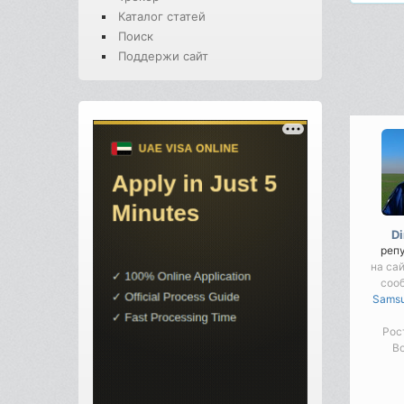
Каталог статей
Поиск
Поддержи сайт
D
реп
на сай
соо
Samsu
Рос
Во