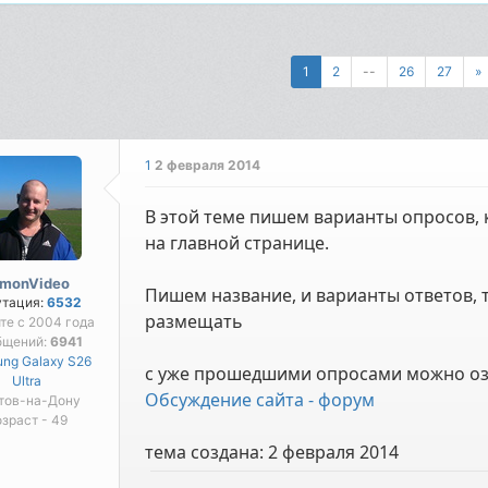
1
2
--
26
27
»
1
2 февраля 2014
В этой теме пишем варианты опросов, 
на главной странице.
imonVideo
Пишем название, и варианты ответов, 
утация:
6532
размещать
те с 2004 года
бщений:
6941
ng Galaxy S26
с уже прошедшими опросами можно оз
Ultra
Обсуждение сайта - форум
тов-на-Дону
зраст - 49
тема создана:
2 февраля 2014