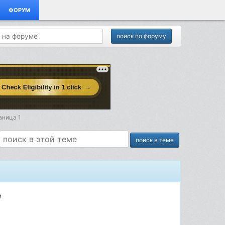
ФОРУМ
аница 1
ы