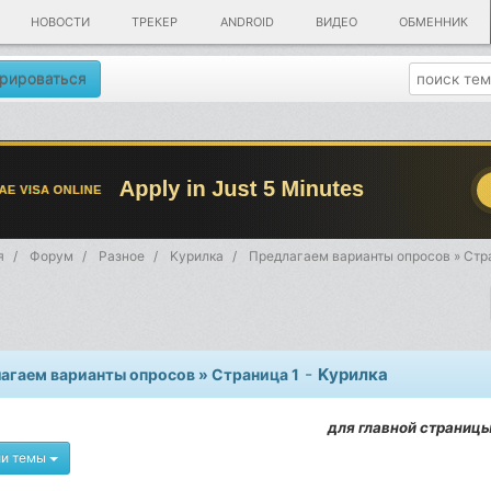
НОВОСТИ
ТРЕКЕР
ANDROID
ВИДЕО
ОБМЕННИК
рироваться
я
Форум
Разное
Kурилка
Предлагаем варианты опросов » Стр
-
Kурилка
агаем варианты опросов » Страница 1
для главной страниц
ии темы