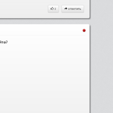
ответить
2
йта?