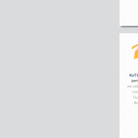
KoT
реп
на са
со
Ть
Во