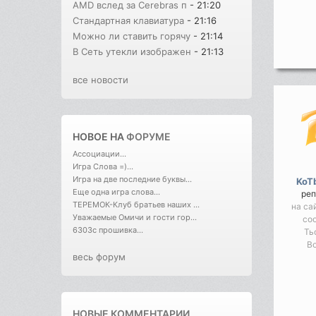
AMD вслед за Cerebras п
- 21:20
Стандартная клавиатура
- 21:16
Можно ли ставить горячу
- 21:14
В Cеть утекли изображен
- 21:13
все новости
НОВОЕ НА
ФОРУМЕ
Ассоциации...
Игра Слова =)...
Игра на две последние буквы...
KoT
Еще одна игра слова...
реп
ТЕРЕМОК-Клуб братьев наших ...
на са
Уважаемые Омичи и гости гор...
со
6303с прошивка...
Ть
Во
весь форум
НОВЫЕ КОММЕНТАРИИ