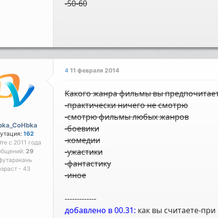
-50-60
4
11 февраля 2014
Какого жанра фильмы вы предпочитае
-практически ничего не смотрю
-смотрю фильмы любых жанров
bka_CoHbka
-боевики
утация:
162
-комедии
йте с 2011 года
-ужастики
общений:
29
футаракань
-фантастику
зраст - 43
-иное
-------------
добавлено в 00.31:
как вы считаете-при