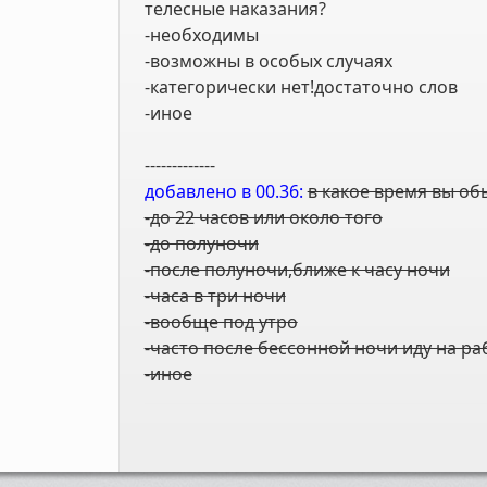
телесные наказания?
-необходимы
-возможны в особых случаях
-категорически нет!достаточно слов
-иное
-------------
добавлено в 00.36:
в какое время вы об
-до 22 часов или около того
-до полуночи
-после полуночи,ближе к часу ночи
-часа в три ночи
-вообще под утро
-часто после бессонной ночи иду на ра
-иное