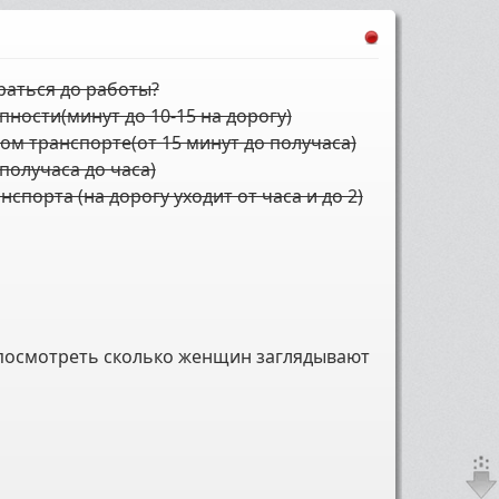
раться до работы?
пности(минут до 10-15 на дорогу)
ом транспорте(от 15 минут до получаса)
получаса до часа)
нспорта (на дорогу уходит от часа и до 2)
посмотреть сколько женщин заглядывают