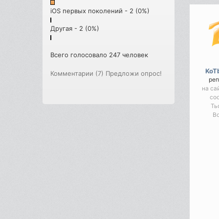
iOS первых поколений - 2 (0%)
Другая - 2 (0%)
Всего голосовало 247 человек
KoT
Комментарии (7)
Предложи опрос!
реп
на са
со
Ть
Во