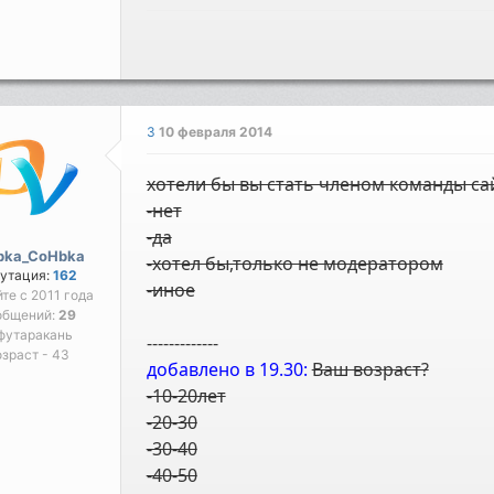
3
10 февраля 2014
хотели бы вы стать членом команды са
-нет
-да
bka_CoHbka
-хотел бы,только не модератором
утация:
162
-иное
йте с 2011 года
общений:
29
футаракань
-------------
зраст - 43
добавлено в 19.30:
Ваш возраст?
-10-20лет
-20-30
-30-40
-40-50