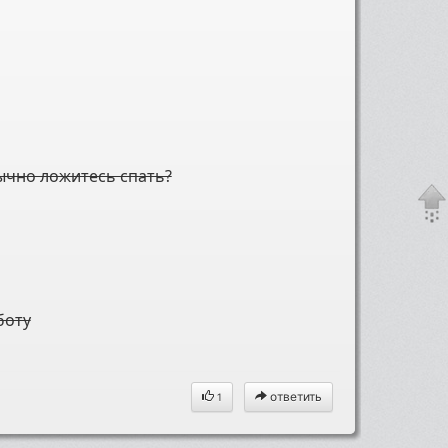
ычно ложитесь спать?
боту
ответить
1