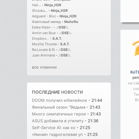
Hail...
-
Ninja_H2R
Shizuku...
-
Ninja_H2R
Adguard - Bloc
-
Ninja_H2R
Файловый менед
-
Muhoflu
Eelke Kleijn -
-
.::DSE::.
Armin van Buur
-
.::DSE::.
Dropbox...
-
S.A.T.
Mozilla Thunde
-
S.A.T.
Re:Locate & Ri
-
.::DSE::.
Juan Alminana
-
.::DSE::.
все новинки
KoT
реп
на са
со
ПОСЛЕДНИЕ
НОВОСТИ
Ть
Во
DOOM получил юбилейное
- 21:44
Финальный сезон "Ведьма
- 21:43
Много симпатичных герои
- 21:43
ASUS добавила в утилиту
- 21:36
Self-Service AI: как ко
- 21:25
«Умная» гидрогелевая уп
- 21:25