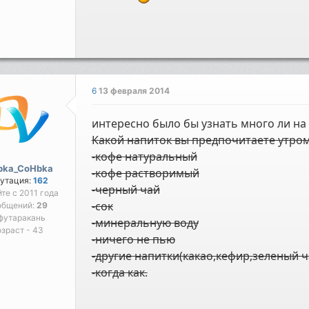
6
13 февраля 2014
интересно было бы узнать много ли на
Какой напиток вы предпочитаете утро
-кофе натуральный
bka_CoHbka
-кофе растворимый
утация:
162
-черный чай
йте с 2011 года
-сок
общений:
29
футаракань
-минеральную воду
зраст - 43
-ничего не пью
-другие напитки(какао,кефир,зеленый ча
-когда как.