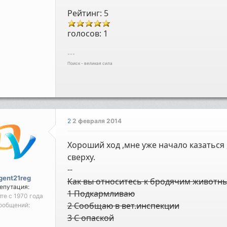
Рейтинг: 5
голосов:
1
---
Поиск - великая сила
2
2 февраля 2014
Хороший ход ,мне уже начало казаться
сверху.
--
gent21reg
Как вы относитесь к бродячим животн
епутация:
1 Подкармливаю
йте с 1970 года
2 Сообщаю в вет.инспекции
ообщений:
3 С опаской