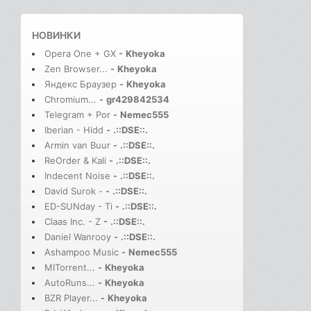
НОВИНКИ
Opera One + GX
-
Kheyoka
Zen Browser...
-
Kheyoka
Яндекс Браузер
-
Kheyoka
Chromium...
-
gr429842534
Telegram + Por
-
Nemec555
Iberian - Hidd
-
.::DSE::.
Armin van Buur
-
.::DSE::.
ReOrder & Kali
-
.::DSE::.
Indecent Noise
-
.::DSE::.
David Surok -
-
.::DSE::.
ED-SUNday - Ti
-
.::DSE::.
Claas Inc. - Z
-
.::DSE::.
Daniel Wanrooy
-
.::DSE::.
Ashampoo Music
-
Nemec555
MITorrent...
-
Kheyoka
AutoRuns...
-
Kheyoka
BZR Player...
-
Kheyoka