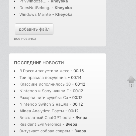
PrivWindoze...
-
Kheyoka
DoesNotBelong.
-
Kheyoka
Windows Mainte
-
Kheyoka
добавить файл
все новинки
ПОСЛЕДНИЕ
НОВОСТИ
В России запустили месс
- 00:16
Три правила похудения,
- 00:14
Классике исполнилось 30
- 00:12
Nintendo и Sony нашли Г
- 00:12
Разорви нити судьбы: Сa
- 00:12
Nintendo Switch 2 нашла
- 00:12
Alinea Analytics: Порты
- 00:12
Бесплатный ChatGPT оста
- Вчера
Resident Evil Veronica
- Вчера
Энтузиаст собрал соврем
- Вчера