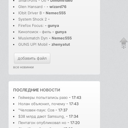
SmartFons - Об
-
DimonVideo
Glen Hansard -
-
wizard76
IObit Driver B
-
Nemec555
System Shock 2
-
Firefox Focus:
-
gunya
Кинопоиск－филь
-
gunya
Musixmatch Dyn
-
Nemec555
GUNS UP! Mobil
-
zhenyatut
добавить файл
все новинки
ПОСЛЕДНИЕ
НОВОСТИ
Геймеры попытались разо
- 17:43
Нолан объяснил, почему
- 17:43
"Человек-паук: Сов
- 17:37
$38 млрд дают Samsung,
- 17:34
Пентагон опубликовал но
- 17:20