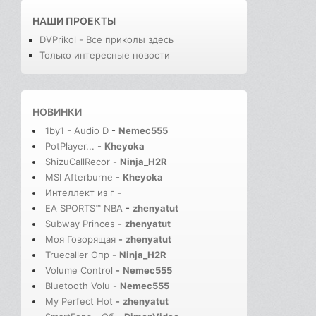
НАШИ ПРОЕКТЫ
DVPrikol - Все приколы здесь
Только интересные новости
НОВИНКИ
1by1 - Audio D
-
Nemec555
PotPlayer...
-
Kheyoka
ShizuCallRecor
-
Ninja_H2R
MSI Afterburne
-
Kheyoka
Интеллект из г
-
EA SPORTS™ NBA
-
zhenyatut
Subway Princes
-
zhenyatut
Моя Говорящая
-
zhenyatut
Truecaller Опр
-
Ninja_H2R
Volume Control
-
Nemec555
Bluetooth Volu
-
Nemec555
My Perfect Hot
-
zhenyatut