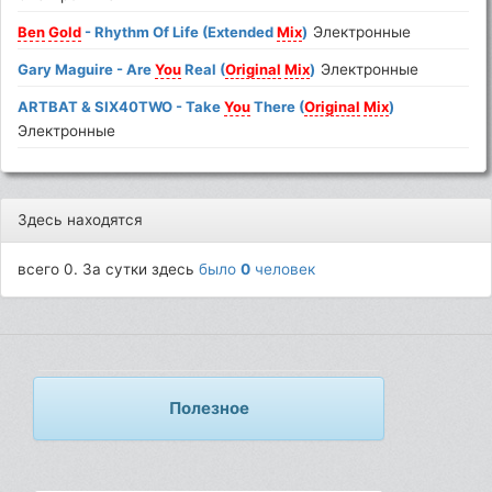
Ben
Gold
- Rhythm Of Life (Extended
Mix
)
Электронные
Gary Maguire - Are
You
Real (
Original
Mix
)
Электронные
ARTBAT & SIX40TWO - Take
You
There (
Original
Mix
)
Электронные
Здесь находятся
всего 0. За сутки здесь
было
0
человек
Полезное