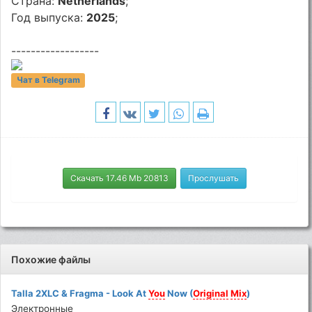
Страна:
Netherlands
;
Год выпуска:
2025
;
------------------
Чат в Telegram
Скачать 17.46 Mb 20813
Прослушать
Похожие файлы
Talla 2XLC & Fragma - Look At
You
Now (
Original
Mix
)
Электронные