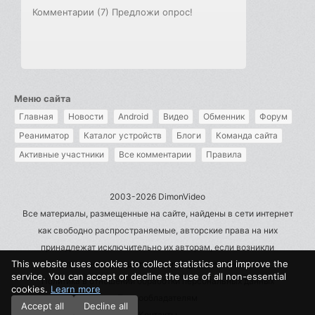
Комментарии (7)
Предложи опрос!
Меню сайта
Главная
Новости
Android
Видео
Обменник
Форум
Реаниматор
Каталог устройств
Блоги
Команда сайта
Активные участники
Все комментарии
Правила
2003-2026 DimonVideo
Все материалы, размещенные на сайте, найдены в сети интернет
как свободно распространяемые, авторские права на них
принадлежат исключительно их авторам, если возникли
This website uses cookies to collect statistics and improve the
претензии - пишите на admin@dimonvideo.ru
service. You can accept or decline the use of all non-essential
Политика в отношении обработки персональных данных
cookies.
Learn more
Правообладателям
Accept all
Decline all
Контакты