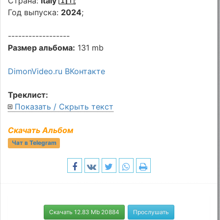
Страна:
Italy 🇮🇹
;
Год выпуска:
2024
;
------------------
Размер альбома:
131 mb
DimonVideo.ru ВКонтакте
Треклист:
Показать / Скрыть текст
Скачать Альбом
Чат в Telegram
Скачать 12.83 Mb 20884
Прослушать