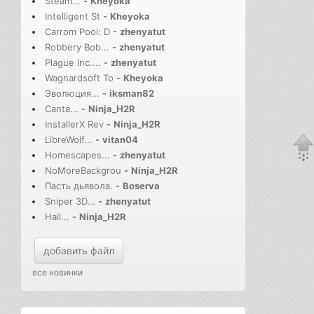
Steam...
-
Kheyoka
Intelligent St
-
Kheyoka
Carrom Pool: D
-
zhenyatut
Robbery Bob...
-
zhenyatut
Plague Inc....
-
zhenyatut
Wagnardsoft To
-
Kheyoka
Эволюция...
-
iksman82
Canta...
-
Ninja_H2R
InstallerX Rev
-
Ninja_H2R
LibreWolf...
-
vitan04
Homescapes...
-
zhenyatut
NoMoreBackgrou
-
Ninja_H2R
Пасть дьявола.
-
Boserva
Sniper 3D...
-
zhenyatut
Hail...
-
Ninja_H2R
добавить файл
все новинки