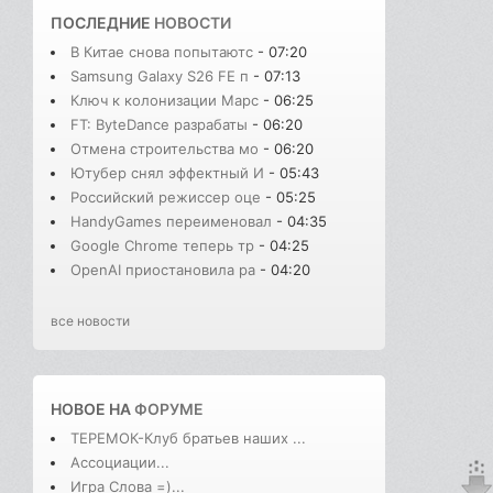
ПОСЛЕДНИЕ
НОВОСТИ
В Китае снова попытаютс
- 07:20
Samsung Galaxy S26 FE п
- 07:13
Ключ к колонизации Марс
- 06:25
FT: ByteDance разрабаты
- 06:20
Отмена строительства мо
- 06:20
Ютубер снял эффектный И
- 05:43
Российский режиссер оце
- 05:25
HandyGames переименовал
- 04:35
Google Chrome теперь тр
- 04:25
OpenAI приостановила ра
- 04:20
все новости
НОВОЕ НА
ФОРУМЕ
ТЕРЕМОК-Клуб братьев наших ...
Ассоциации...
Игра Слова =)...