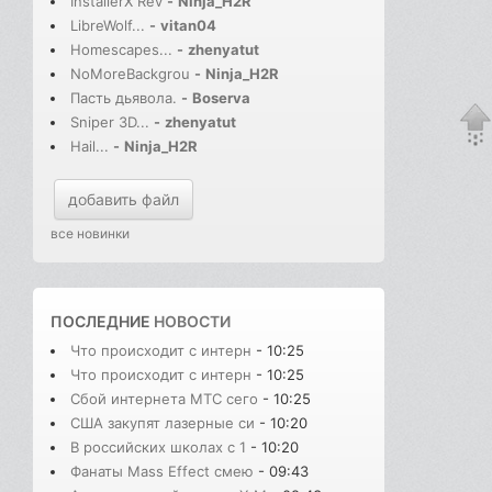
InstallerX Rev
-
Ninja_H2R
LibreWolf...
-
vitan04
Homescapes...
-
zhenyatut
NoMoreBackgrou
-
Ninja_H2R
Пасть дьявола.
-
Boserva
Sniper 3D...
-
zhenyatut
Hail...
-
Ninja_H2R
добавить файл
все новинки
ПОСЛЕДНИЕ
НОВОСТИ
Что происходит с интерн
- 10:25
Что происходит с интерн
- 10:25
Сбой интернета МТС сего
- 10:25
США закупят лазерные си
- 10:20
В российских школах с 1
- 10:20
Фанаты Mass Effect смею
- 09:43