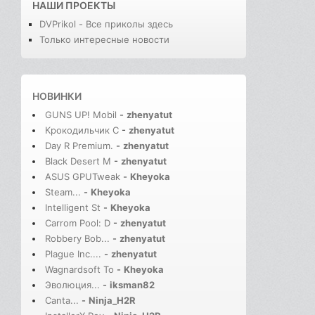
НАШИ ПРОЕКТЫ
DVPrikol - Все приколы здесь
Только интересные новости
НОВИНКИ
GUNS UP! Mobil
-
zhenyatut
Крокодильчик С
-
zhenyatut
Day R Premium.
-
zhenyatut
Black Desert M
-
zhenyatut
ASUS GPUTweak
-
Kheyoka
Steam...
-
Kheyoka
Intelligent St
-
Kheyoka
Carrom Pool: D
-
zhenyatut
Robbery Bob...
-
zhenyatut
Plague Inc....
-
zhenyatut
Wagnardsoft To
-
Kheyoka
Эволюция...
-
iksman82
Canta...
-
Ninja_H2R