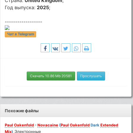
Страна:
United Kingdom
;
Год выпуска:
2025
;
------------------
Чат в Telegram
Скачать 10.86 Mb 20581
Прослушать
Похожие файлы
Paul
Oakenfold
-
Novacaine
(
Paul
Oakenfold
Dark
Extended
Mix
)
Электронные