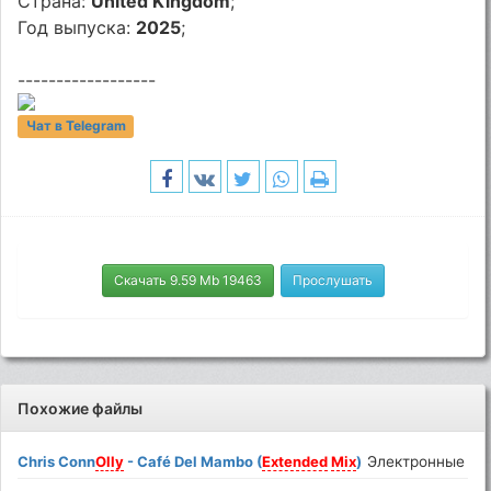
Страна:
United Kingdom
;
Год выпуска:
2025
;
------------------
Чат в Telegram
Скачать 9.59 Mb 19463
Прослушать
Похожие файлы
Chris Conn
Olly
- Café Del Mambo (
Extended
Mix
)
Электронные