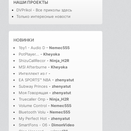
НАШИ ПРОЕКТЫ
DVPrikol - Все приколы здесь
Только интересные новости
НОВИНКИ
1by1 - Audio D
-
Nemec555
PotPlayer...
-
Kheyoka
ShizuCallRecor
-
Ninja_H2R
MSI Afterburne
-
Kheyoka
Интеллект из г
-
EA SPORTS™ NBA
-
zhenyatut
Subway Princes
-
zhenyatut
Моя Говорящая
-
zhenyatut
Truecaller Опр
-
Ninja_H2R
Volume Control
-
Nemec555
Bluetooth Volu
-
Nemec555
My Perfect Hot
-
zhenyatut
SmartFons - Об
-
DimonVideo