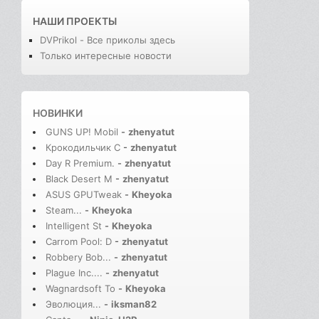
НАШИ ПРОЕКТЫ
DVPrikol - Все приколы здесь
Только интересные новости
НОВИНКИ
GUNS UP! Mobil
-
zhenyatut
Крокодильчик С
-
zhenyatut
Day R Premium.
-
zhenyatut
Black Desert M
-
zhenyatut
ASUS GPUTweak
-
Kheyoka
Steam...
-
Kheyoka
Intelligent St
-
Kheyoka
Carrom Pool: D
-
zhenyatut
Robbery Bob...
-
zhenyatut
Plague Inc....
-
zhenyatut
Wagnardsoft To
-
Kheyoka
Эволюция...
-
iksman82