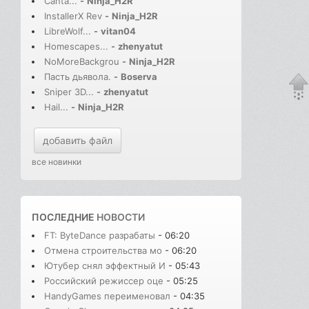
Canta...
-
Ninja_H2R
InstallerX Rev
-
Ninja_H2R
LibreWolf...
-
vitan04
Homescapes...
-
zhenyatut
NoMoreBackgrou
-
Ninja_H2R
Пасть дьявола.
-
Boserva
Sniper 3D...
-
zhenyatut
Hail...
-
Ninja_H2R
добавить файл
все новинки
ПОСЛЕДНИЕ
НОВОСТИ
FT: ByteDance разрабаты
- 06:20
Отмена строительства мо
- 06:20
Ютубер снял эффектный И
- 05:43
Российский режиссер оце
- 05:25
HandyGames переименовал
- 04:35