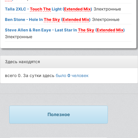
Talla 2XLC -
Touch
The
Light (
Extended
Mix
)
Электронные
Ben Stone - Hole In
The
Sky
(
Extended
Mix
)
Электронные
Steve Allen & Ren Eaye - Last Star In
The
Sky
(
Extended
Mix
)
Электронные
Здесь находятся
всего 0. За сутки здесь
было
0
человек
Полезное