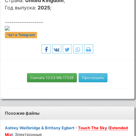
Страна:
United Kingdom
;
Год выпуска:
2025
;
------------------
Чат в Telegram
Скачать 12.03 Mb 17328
Прослушать
Похожие файлы
Ashley Wallbridge & Brittany Egbert -
Touch
The
Sky
(
Extended
Mix
)
Электронные