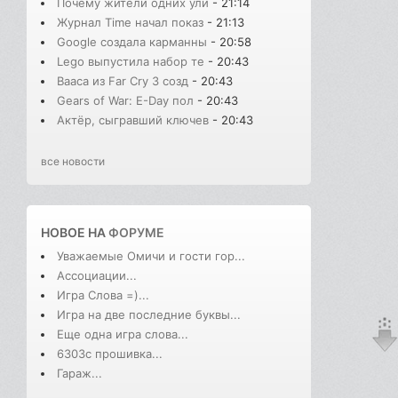
Почему жители одних ули
- 21:14
Журнал Time начал показ
- 21:13
Google создала карманны
- 20:58
Lego выпустила набор те
- 20:43
Вааса из Far Cry 3 созд
- 20:43
Gears of War: E-Day пол
- 20:43
Актёр, сыгравший ключев
- 20:43
все новости
НОВОЕ НА
ФОРУМЕ
Уважаемые Омичи и гости гор...
Ассоциации...
Игра Слова =)...
Игра на две последние буквы...
Еще одна игра слова...
6303с прошивка...
Гараж...