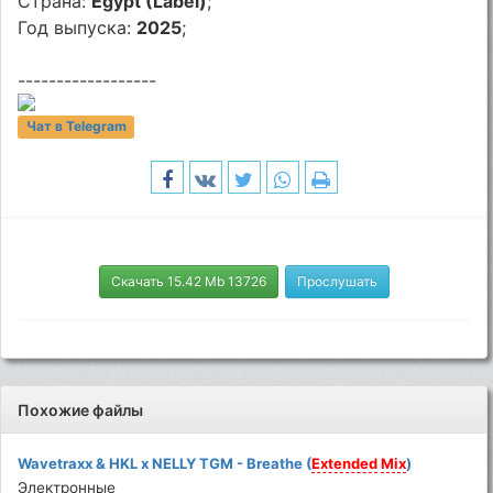
Страна:
Egypt (Label)
;
Год выпуска:
2025
;
------------------
Чат в Telegram
Скачать 15.42 Mb 13726
Прослушать
Похожие файлы
Wavetraxx & HKL x NELLY TGM - Breathe (
Extended
Mix
)
Электронные