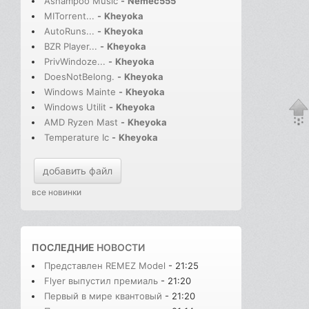
Ashampoo Music
-
Nemec555
MITorrent...
-
Kheyoka
AutoRuns...
-
Kheyoka
BZR Player...
-
Kheyoka
PrivWindoze...
-
Kheyoka
DoesNotBelong.
-
Kheyoka
Windows Mainte
-
Kheyoka
Windows Utilit
-
Kheyoka
AMD Ryzen Mast
-
Kheyoka
Temperature Ic
-
Kheyoka
добавить файл
все новинки
ПОСЛЕДНИЕ
НОВОСТИ
Представлен REMEZ Model
- 21:25
Flyer выпустил премиаль
- 21:20
Первый в мире квантовый
- 21:20