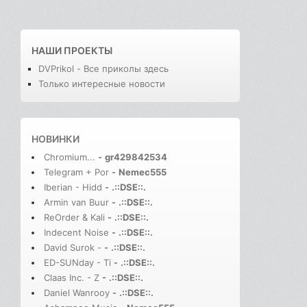
НАШИ ПРОЕКТЫ
DVPrikol - Все приколы здесь
Только интересные новости
НОВИНКИ
Chromium...
-
gr429842534
Telegram + Por
-
Nemec555
Iberian - Hidd
-
.::DSE::.
Armin van Buur
-
.::DSE::.
ReOrder & Kali
-
.::DSE::.
Indecent Noise
-
.::DSE::.
David Surok -
-
.::DSE::.
ED-SUNday - Ti
-
.::DSE::.
Claas Inc. - Z
-
.::DSE::.
Daniel Wanrooy
-
.::DSE::.