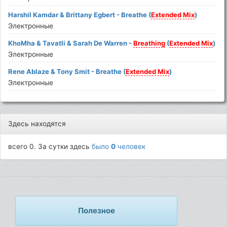
Harshil Kamdar & Brittany Egbert - Breathe (
Extended
Mix
)
Электронные
KhoMha & Tavatli & Sarah De Warren -
Breathing
(
Extended
Mix
)
Электронные
Rene Ablaze & Tony Smit - Breathe (
Extended
Mix
)
Электронные
Здесь находятся
всего 0. За сутки здесь
было
0
человек
Полезное