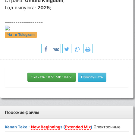
Страна:
United Kingdom
;
Год выпуска:
2025
;
------------------
Чат в Telegram
Скачать 18.51 Mb 10451
Прослушать
Похожие файлы
Kenan Teke -
New
Beginning
s (
Extended
Mix
)
Электронные