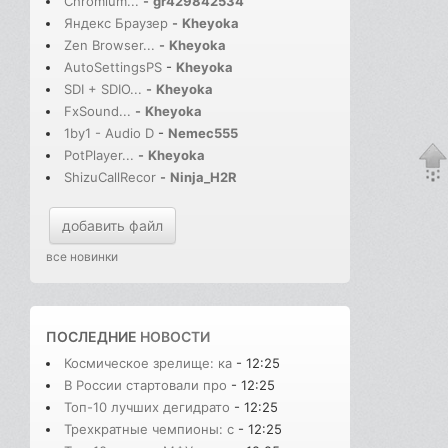
Chromium...
-
gr429842534
Яндекс Браузер
-
Kheyoka
Zen Browser...
-
Kheyoka
AutoSettingsPS
-
Kheyoka
SDI + SDIO...
-
Kheyoka
FxSound...
-
Kheyoka
1by1 - Audio D
-
Nemec555
PotPlayer...
-
Kheyoka
ShizuCallRecor
-
Ninja_H2R
добавить файл
все новинки
ПОСЛЕДНИЕ
НОВОСТИ
Космическое зрелище: ка
- 12:25
В России стартовали про
- 12:25
Топ-10 лучших дегидрато
- 12:25
Трехкратные чемпионы: с
- 12:25