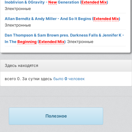
Inoblivion & 0Gravity -
New
Generation (
Extended
Mix
)
Электронные
Allan Berndtz & Andy Miller - And So It Begins (
Extended
Mix
)
Электронные
Dan Thompson & Sam Brown pres. Darkness Falls & Jennifer K -
In The
Beginning
(
Extended
Mix
)
Электронные
Здесь находятся
всего 0. За сутки здесь
было
0
человек
Полезное