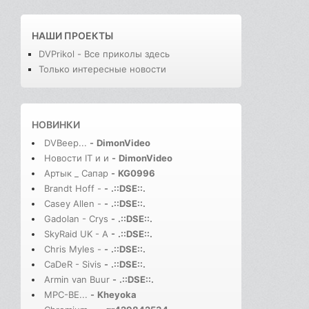
НАШИ ПРОЕКТЫ
DVPrikol - Все приколы здесь
Только интересные новости
НОВИНКИ
DVBeep...
-
DimonVideo
Новости IT и и
-
DimonVideo
Артык _ Сапар
-
KG0996
Brandt Hoff -
-
.::DSE::.
Casey Allen -
-
.::DSE::.
Gadolan - Crys
-
.::DSE::.
SkyRaid UK - A
-
.::DSE::.
Chris Myles -
-
.::DSE::.
CaDeR - Sivis
-
.::DSE::.
Armin van Buur
-
.::DSE::.
MPC-BE...
-
Kheyoka