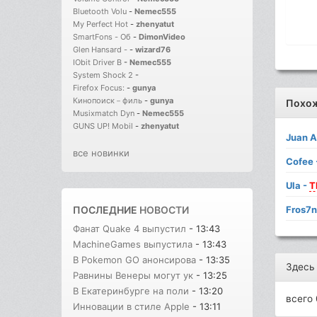
Bluetooth Volu
-
Nemec555
My Perfect Hot
-
zhenyatut
SmartFons - Об
-
DimonVideo
Glen Hansard -
-
wizard76
IObit Driver B
-
Nemec555
System Shock 2
-
Firefox Focus:
-
gunya
Кинопоиск－филь
-
gunya
Похо
Musixmatch Dyn
-
Nemec555
GUNS UP! Mobil
-
zhenyatut
Juan 
все новинки
Cofee 
Ula -
T
Fros7
ПОСЛЕДНИЕ
НОВОСТИ
Фанат Quake 4 выпустил
- 13:43
MachineGames выпустила
- 13:43
В Pokemon GO анонсирова
- 13:35
Здесь
Равнины Венеры могут ук
- 13:25
В Екатеринбурге на поли
- 13:20
всего 
Инновации в стиле Apple
- 13:11