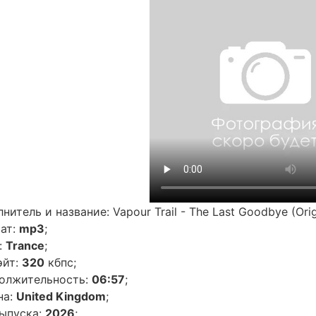
нитель и название: Vapour Trail - The Last Goodbye (Orig
ат:
mp3
;
:
Trance
;
эйт:
320
кбпс;
олжительность:
06:57
;
на:
United Kingdom
;
выпуска:
2026
;