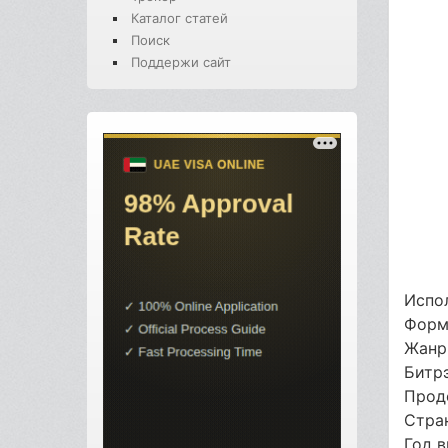
Каталог статей
Поиск
Поддержи сайт
Испол
Форм
Жанр
Битр
Прод
Стра
Год 