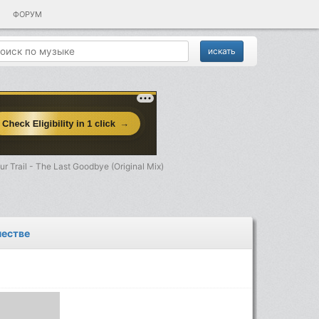
ФОРУМ
r Trail - The Last Goodbye (Original Mix)
честве