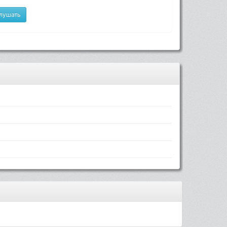
лушать