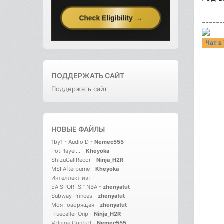
------
Чат в
ПОДДЕРЖАТЬ САЙТ
Поддержать сайт
НОВЫЕ ФАЙЛЫ
1by1 - Audio D
-
Nemec555
PotPlayer...
-
Kheyoka
ShizuCallRecor
-
Ninja_H2R
MSI Afterburne
-
Kheyoka
Интеллект из г
-
EA SPORTS™ NBA
-
zhenyatut
Subway Princes
-
zhenyatut
Моя Говорящая
-
zhenyatut
Truecaller Опр
-
Ninja_H2R
Volume Control
-
Nemec555