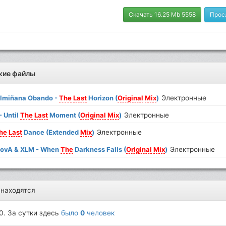
Скачать 16.25 Mb 5558
Прос
жие файлы
Almiñana Obando -
The
Last
Horizon (
Original
Mix
)
Электронные
- Until
The
Last
Moment (
Original
Mix
)
Электронные
he
Last
Dance (Extended
Mix
)
Электронные
novA & XLM - When
The
Darkness Falls (
Original
Mix
)
Электронные
 находятся
0. За сутки здесь
было
0
человек