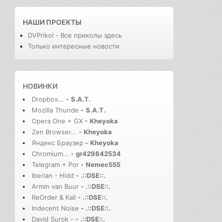
НАШИ ПРОЕКТЫ
DVPrikol - Все приколы здесь
Только интересные новости
НОВИНКИ
Dropbox...
-
S.A.T.
Mozilla Thunde
-
S.A.T.
Opera One + GX
-
Kheyoka
Zen Browser...
-
Kheyoka
Яндекс Браузер
-
Kheyoka
Chromium...
-
gr429842534
Telegram + Por
-
Nemec555
Iberian - Hidd
-
.::DSE::.
Armin van Buur
-
.::DSE::.
ReOrder & Kali
-
.::DSE::.
Indecent Noise
-
.::DSE::.
David Surok -
-
.::DSE::.