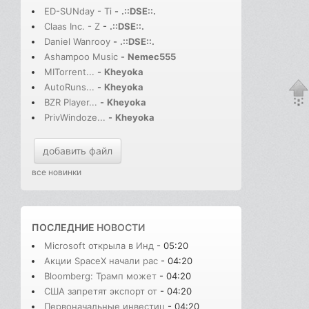
ED-SUNday - Ti
-
.::DSE::.
Claas Inc. - Z
-
.::DSE::.
Daniel Wanrooy
-
.::DSE::.
Ashampoo Music
-
Nemec555
MITorrent...
-
Kheyoka
AutoRuns...
-
Kheyoka
BZR Player...
-
Kheyoka
PrivWindoze...
-
Kheyoka
добавить файл
все новинки
ПОСЛЕДНИЕ
НОВОСТИ
Microsoft открыла в Инд
- 05:20
Акции SpaceX начали рас
- 04:20
Bloomberg: Трамп может
- 04:20
США запретят экспорт от
- 04:20
Первоначальные инвестиц
- 04:20