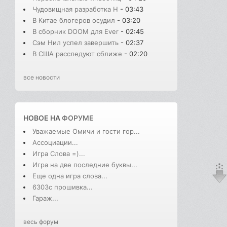
Чудовищная разработка H
- 03:43
В Китае блогеров осудил
- 03:20
В сборник DOOM для Ever
- 02:45
Сэм Нил успел завершить
- 02:37
В США расследуют сближе
- 02:20
все новости
НОВОЕ НА
ФОРУМЕ
Уважаемые Омичи и гости гор...
Ассоциации...
Игра Слова =)...
Игра на две последние буквы...
Еще одна игра слова...
6303с прошивка...
Гараж...
весь форум