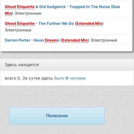
Ghost
Etiquette
& Gid Sedgwick - Trapped In The Noise (Dub
Mix
)
Электронные
Ghost
Etiquette
- The Further We Go (
Extended
Mix
)
Электронные
Darren Porter - Neon
Dream
s (
Extended
Mix
)
Электронные
Здесь находятся
всего 0. За сутки здесь
было
0
человек
Полезное