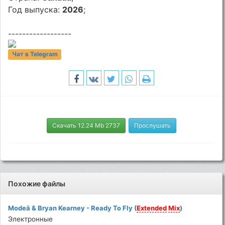
Год выпуска:
2026
;
------------------
Чат в Telegram
Скачать 12.24 Mb 2737
Прослушать
Похожие файлы
Modeā & Bryan Kearney - Ready To Fly (
Extended
Mix
)
Электронные