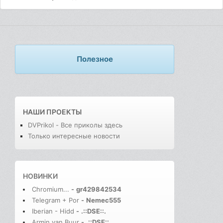
Полезное
НАШИ ПРОЕКТЫ
DVPrikol - Все приколы здесь
Только интересные новости
НОВИНКИ
Chromium...
-
gr429842534
Telegram + Por
-
Nemec555
Iberian - Hidd
-
.::DSE::.
Armin van Buur
-
.::DSE::.