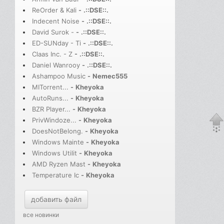
ReOrder & Kali
-
.::DSE::.
Indecent Noise
-
.::DSE::.
David Surok -
-
.::DSE::.
ED-SUNday - Ti
-
.::DSE::.
Claas Inc. - Z
-
.::DSE::.
Daniel Wanrooy
-
.::DSE::.
Ashampoo Music
-
Nemec555
MITorrent...
-
Kheyoka
AutoRuns...
-
Kheyoka
BZR Player...
-
Kheyoka
PrivWindoze...
-
Kheyoka
DoesNotBelong.
-
Kheyoka
Windows Mainte
-
Kheyoka
Windows Utilit
-
Kheyoka
AMD Ryzen Mast
-
Kheyoka
Temperature Ic
-
Kheyoka
добавить файл
все новинки