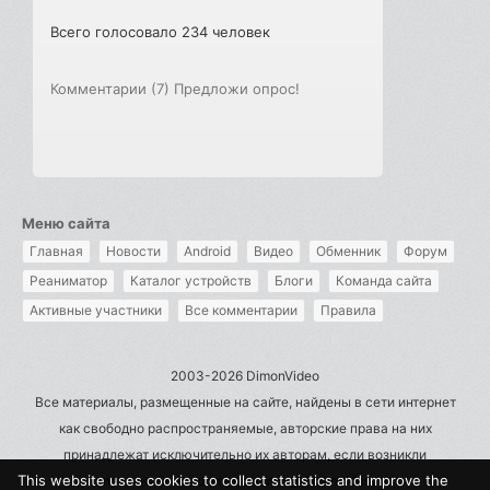
Всего голосовало 234 человек
Комментарии (7)
Предложи опрос!
Меню сайта
Главная
Новости
Android
Видео
Обменник
Форум
Реаниматор
Каталог устройств
Блоги
Команда сайта
Активные участники
Все комментарии
Правила
2003-2026 DimonVideo
Все материалы, размещенные на сайте, найдены в сети интернет
как свободно распространяемые, авторские права на них
принадлежат исключительно их авторам, если возникли
This website uses cookies to collect statistics and improve the
претензии - пишите на admin@dimonvideo.ru