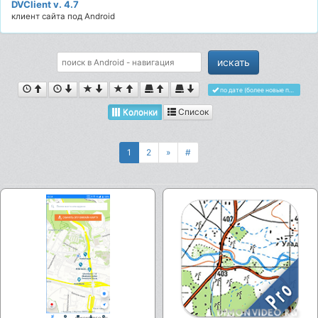
DVClient v. 4.7
клиент сайта под Android
по дате (более новые первыми)
Колонки
Список
1
2
»
#