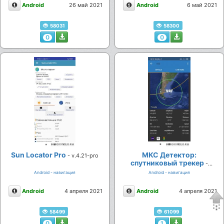
Описание
Описание
Android
26 май 2021
Android
6 май 2021
58031
58300
0
0
Sun Locator Pro
МКС Детектор:
- v.4.21-pro
спутниковый трекер
-
v.2.04.24
Android - навигация
Android - навигация
Описание
Описание
Android
4 апреля 2021
Android
4 апреля 2021
58499
61099
0
1