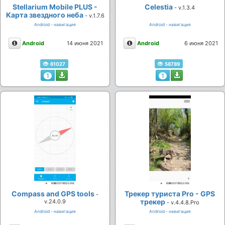
Stellarium Mobile PLUS -
Celestia
- v.1.3.4
Карта звездного неба
- v.1.7.6
Android - навигация
Android - навигация
Описание
Описание
Android
14 июня 2021
Android
6 июня 2021
61027
58789
1
1
Compass and GPS tools
Трекер туриста Pro - GPS
-
трекер
v.24.0.9
- v.4.4.8.Pro
Android - навигация
Android - навигация