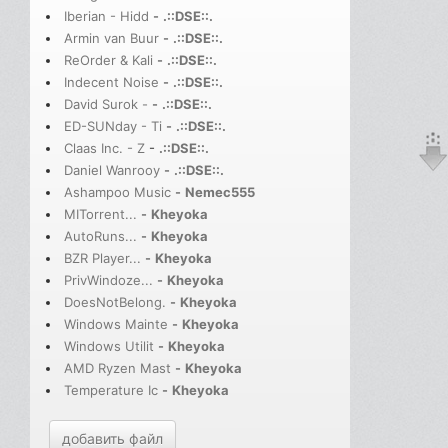
Iberian - Hidd
-
.::DSE::.
Armin van Buur
-
.::DSE::.
ReOrder & Kali
-
.::DSE::.
Indecent Noise
-
.::DSE::.
David Surok -
-
.::DSE::.
ED-SUNday - Ti
-
.::DSE::.
Claas Inc. - Z
-
.::DSE::.
Daniel Wanrooy
-
.::DSE::.
Ashampoo Music
-
Nemec555
MITorrent...
-
Kheyoka
AutoRuns...
-
Kheyoka
BZR Player...
-
Kheyoka
PrivWindoze...
-
Kheyoka
DoesNotBelong.
-
Kheyoka
Windows Mainte
-
Kheyoka
Windows Utilit
-
Kheyoka
AMD Ryzen Mast
-
Kheyoka
Temperature Ic
-
Kheyoka
добавить файл