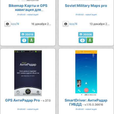
Bikemap Карты и GPS
Soviet Military Maps pro
навигация для
велопрогулок
Android - навигация
Android - навигация
Описание
Описание
kos74
16 декабря 2024
kos74
13 декабря 2024
20019
20006
1
0
GPS АнтиРадар Pro
SmartDriver: АнтиРадар
- v.37.0
ГИБДД
- v.1.15.0.36616
Android - навигация
Android - навигация