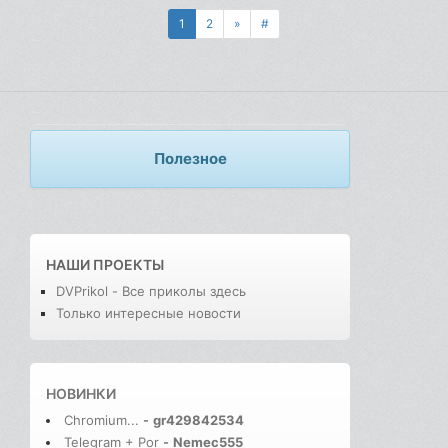
1
2
»
#
Полезное
НАШИ ПРОЕКТЫ
DVPrikol - Все приколы здесь
Только интересные новости
НОВИНКИ
Chromium...
-
gr429842534
Telegram + Por
-
Nemec555