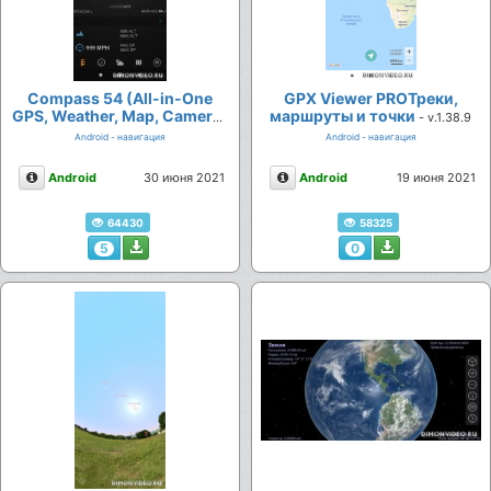
Compass 54 (All-in-One
GPX Viewer PROТреки,
GPS, Weather, Map, Camera)
маршруты и точки
- v.1.38.9
- v.2.8
Android - навигация
Android - навигация
Описание
Описание
Android
30 июня 2021
Android
19 июня 2021
64430
58325
5
0