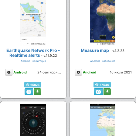
Earthquake Network Pro -
Measure map
- v.1.2.23
Realtime alerts
- v.11.9.22
Android - навигация
Android - навигация
Описание
Описание
Android
24 сентября 2021
Android
16 июля 2021
65826
57546
1
0