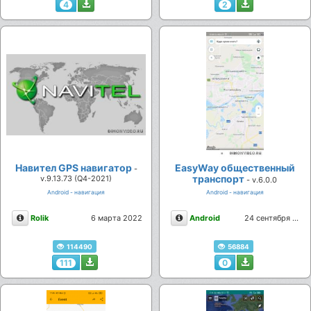
4
2
Навител GPS навигатор
EasyWay общественный
-
транспорт
v.9.13.73 (Q4-2021)
- v.6.0.0
Android - навигация
Android - навигация
Описание
Описание
Rolik
6 марта 2022
Android
24 сентября 2021
114490
56884
111
0