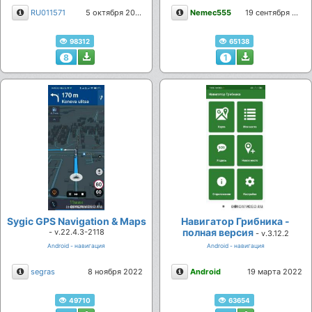
Описание
Описание
RU011571
5 октября 2023
Nemec555
19 сентября 2023
98312
65138
8
1
Sygic GPS Navigation & Maps
Навигатор Грибника -
полная версия
- v.22.4.3-2118
- v.3.12.2
Android - навигация
Android - навигация
Описание
Описание
segras
8 ноября 2022
Android
19 марта 2022
49710
63654