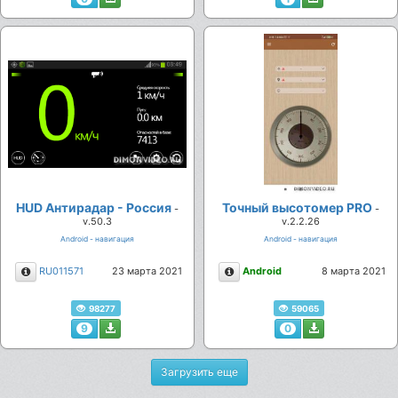
HUD Антирадар - Россия
Точный высотомер PRO
-
-
v.50.3
v.2.2.26
Android - навигация
Android - навигация
Описание
Описание
RU011571
23 марта 2021
Android
8 марта 2021
98277
59065
9
0
Загрузить еще