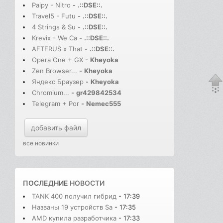
Paipy - Nitro
-
.::DSE::.
Travel5 - Futu
-
.::DSE::.
4 Strings & Su
-
.::DSE::.
Krevix - We Ca
-
.::DSE::.
AFTERUS x That
-
.::DSE::.
Opera One + GX
-
Kheyoka
Zen Browser...
-
Kheyoka
Яндекс Браузер
-
Kheyoka
Chromium...
-
gr429842534
Telegram + Por
-
Nemec555
добавить файл
все новинки
ПОСЛЕДНИЕ
НОВОСТИ
TANK 400 получил гибрид
- 17:39
Названы 19 устройств Sa
- 17:35
AMD купила разработчика
- 17:33