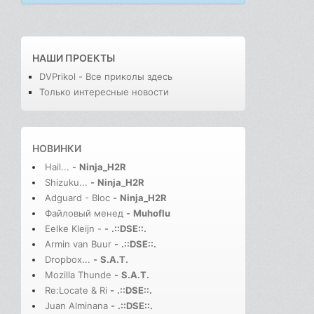
НАШИ ПРОЕКТЫ
DVPrikol - Все приколы здесь
Только интересные новости
НОВИНКИ
Hail...
-
Ninja_H2R
Shizuku...
-
Ninja_H2R
Adguard - Bloc
-
Ninja_H2R
Файловый менед
-
Muhoflu
Eelke Kleijn -
-
.::DSE::.
Armin van Buur
-
.::DSE::.
Dropbox...
-
S.A.T.
Mozilla Thunde
-
S.A.T.
Re:Locate & Ri
-
.::DSE::.
Juan Alminana
-
.::DSE::.