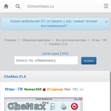
DimonVideo.ru
×
Какая мобильная ОС оставила у вас самые теплые
воспоминания?
Главная
Обменник файлами
Все для компьютера
Игры - ПК
CheMax 21.4
категории
|
RSS
CheMax 21.4
Игры - ПК
Nemec555
(
Старпер
) Реп.
792
-
/
+