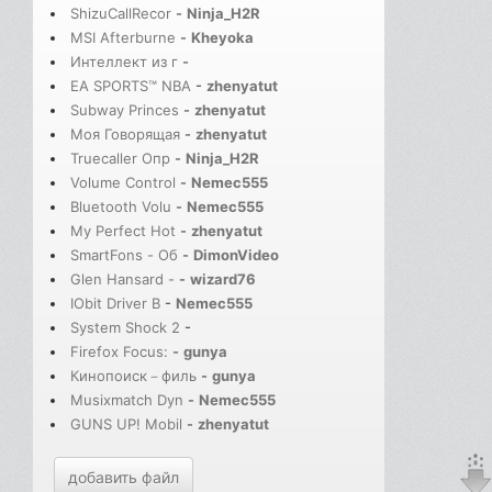
ShizuCallRecor
-
Ninja_H2R
MSI Afterburne
-
Kheyoka
Интеллект из г
-
EA SPORTS™ NBA
-
zhenyatut
Subway Princes
-
zhenyatut
Моя Говорящая
-
zhenyatut
Truecaller Опр
-
Ninja_H2R
Volume Control
-
Nemec555
Bluetooth Volu
-
Nemec555
My Perfect Hot
-
zhenyatut
SmartFons - Об
-
DimonVideo
Glen Hansard -
-
wizard76
IObit Driver B
-
Nemec555
System Shock 2
-
Firefox Focus:
-
gunya
Кинопоиск－филь
-
gunya
Musixmatch Dyn
-
Nemec555
GUNS UP! Mobil
-
zhenyatut
добавить файл